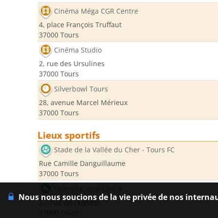
Cinéma Méga CGR Centre
4, place François Truffaut
37000 Tours
Cinéma Studio
2, rue des Ursulines
37000 Tours
Silverbowl Tours
28, avenue Marcel Mérieux
37000 Tours
Lieux sportifs
Stade de la Vallée du Cher - Tours FC
Rue Camille Danguillaume
37000 Tours
Patinoire municipale
Nous nous soucions de la vie privée de nos interna
27, rue de l'Elysée
37000 Tours