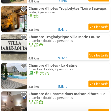
10
4.8 km
/10
Chambre d'hôtes Troglodytes "Loire Sauvage" (SPA)
Suite, 2 personnes
9.4
4.8 km
/10
Chambre Troglodytique Villa Marie Louise
Chambre double, 2 personnes
9.3
4.8 km
/10
Chambre d'hôtes - La Gâtine
Chambre double, 2 personnes
9.5
4.8 km
/10
Chambre de Charme dans maison d'hote "Le Petit Clouet" - Rochecorbon
Chambre double, 2 personnes