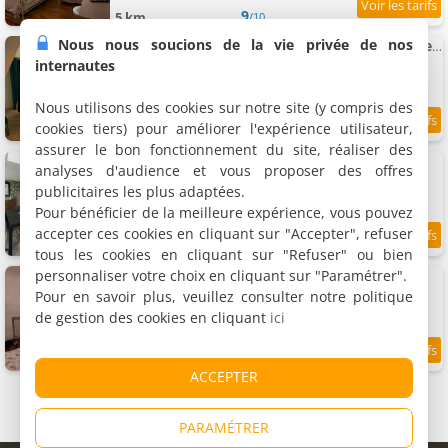
9
5 km
/10
Nous nous soucions de la vie privée de nos
Chambre art deco Gatsby dans maison d'hote "Le Petit Clouet" - Rochecorbon
Chambre double, 2 personnes
internautes
Nous utilisons des cookies sur notre site (y compris des
cookies tiers) pour améliorer l'expérience utilisateur,
9.2
5 km
/10
assurer le bon fonctionnement du site, réaliser des
Chambre d'hôtes La parenthèse familiale
analyses d'audience et vous proposer des offres
Maison de vacances, 6 personnes
publicitaires les plus adaptées.
Pour bénéficier de la meilleure expérience, vous pouvez
accepter ces cookies en cliquant sur "Accepter", refuser
5.7 km
tous les cookies en cliquant sur "Refuser" ou bien
personnaliser votre choix en cliquant sur "Paramétrer".
Chambre d'hôtes Iris room
Chambre double, 2 personnes
Pour en savoir plus, veuillez consulter notre politique
de gestion des cookies en cliquant
ici
5.8 km
ACCEPTER
PARAMÉTRER