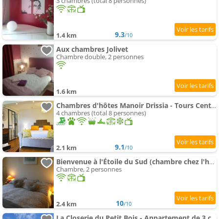
3 chambres (total 8 personnes)
9.3
1.4 km
/10
Aux chambres Jolivet
Chambre double, 2 personnes
1.6 km
Chambres d'hôtes Manoir Drissia - Tours Centre, France
4 chambres (total 8 personnes)
9.1
2.1 km
/10
Bienvenue à l'Étoile du Sud (chambre chez l'habitant)
Chambre, 2 personnes
10
2.4 km
/10
La Closerie du Petit Bois - Appartement de 3 chambres