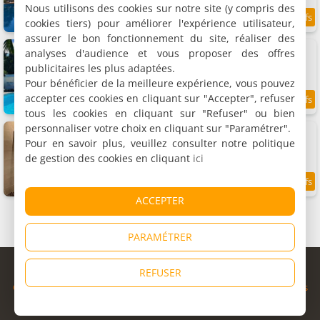
Nous utilisons des cookies sur notre site (y compris des
cookies tiers) pour améliorer l'expérience utilisateur,
9.6
2.9 km
/10
assurer le bon fonctionnement du site, réaliser des
Chambres d'hôtes Le Paille en Queue
analyses d'audience et vous proposer des offres
5 chambres (total 15 personnes)
publicitaires les plus adaptées.
Pour bénéficier de la meilleure expérience, vous pouvez
accepter ces cookies en cliquant sur "Accepter", refuser
8.7
2.9 km
/10
tous les cookies en cliquant sur "Refuser" ou bien
personnaliser votre choix en cliquant sur "Paramétrer".
Chambre d'hôtes Ravine Bleue Étage
Chambre double, 2 personnes
Pour en savoir plus, veuillez consulter notre politique
de gestion des cookies en cliquant
ici
9.9
2.9 km
/10
ACCEPTER
PARAMÉTRER
© Copyright 1998 - 2026
REFUSER
Cybevasion
|
Mentions légales
|
Confidentialité
|
CGU
|
Informations
légales
|
Partenaires
|
Système d'alerte
|