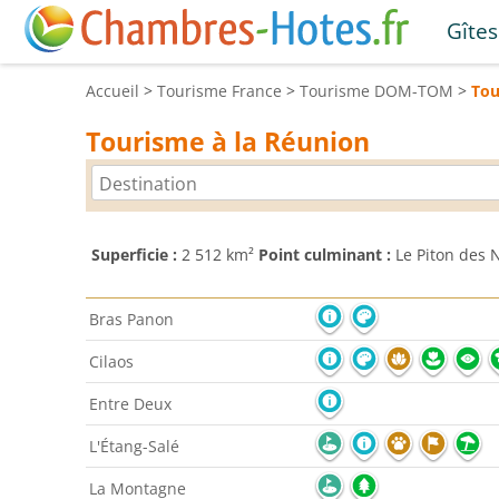
Gîtes
Accueil
>
Tourisme
France
>
Tourisme
DOM-TOM
>
To
Tourisme à la Réunion
Superficie :
2 512 km²
Point culminant :
Le Piton des 
Bras Panon
Cilaos
Entre Deux
L'Étang-Salé
La Montagne