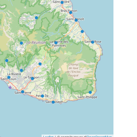
Leaflet
| © contributeurs d'
OpenStreetMap