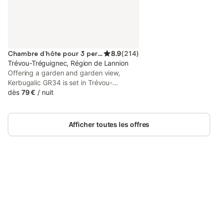
Chambre d’hôte pour 3 personnes
8.9
(
214
)
Trévou-Tréguignec, Région de Lannion
Offering a garden and garden view,
Kerbugalic GR34 is set in Trévou-
Tréguignec, 300 metres from Trestel
dès
79 €
/
nuit
Beach and 16 km from Saint-Samson Golf
Course. This beachfront property offers
access to a terrace, free private parking
Afficher toutes les offres
and free WiFi.
Connectez-vous et économisez
Se connecter
jusqu'à 10% sur nos logements.