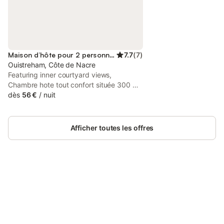
Maison d’hôte pour 2 personnes
7.7
(
7
)
Ouistreham, Côte de Nacre
Featuring inner courtyard views,
Chambre hote tout confort située 300 m
mer 100 m rue de la mer Ouistreham si
dès
56 €
/
nuit
plusieurs nuits location simple provides
accommodation with balcony, around
500 metres from Riva-Bella Beach.
Afficher toutes les offres
Connectez-vous et économisez
Se connecter
jusqu'à 10% sur nos logements.