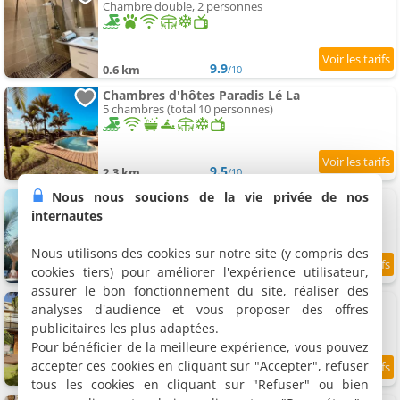
Chambre double, 2 personnes
9.9
0.6 km
/10
Chambres d'hôtes Paradis Lé La
5 chambres (total 10 personnes)
9.5
2.3 km
/10
Nous nous soucions de la vie privée de nos
Chambres d'hôtes Chez Chouchou
4 chambres (total 10 personnes)
internautes
Nous utilisons des cookies sur notre site (y compris des
cookies tiers) pour améliorer l'expérience utilisateur,
7.9
2.6 km
/10
assurer le bon fonctionnement du site, réaliser des
Chambre d'hôtes Biotiful
analyses d'audience et vous proposer des offres
2 chambres (total 5 personnes)
publicitaires les plus adaptées.
Pour bénéficier de la meilleure expérience, vous pouvez
accepter ces cookies en cliquant sur "Accepter", refuser
2.8 km
tous les cookies en cliquant sur "Refuser" ou bien