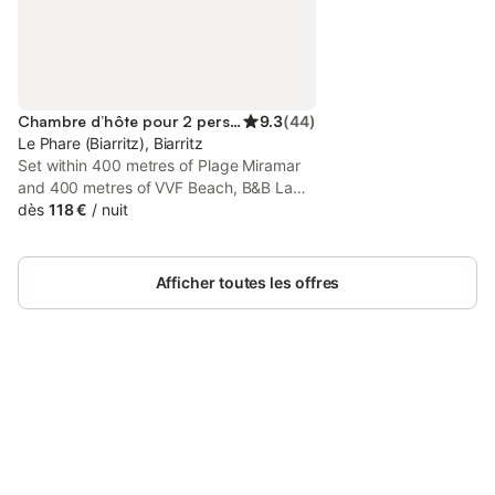
Chambre d’hôte pour 2 personnes
9.3
(
44
)
Le Phare (Biarritz), Biarritz
Set within 400 metres of Plage Miramar
and 400 metres of VVF Beach, B&B La
Maison de la Côte offers rooms with air
dès
118 €
/
nuit
conditioning and a private bathroom in
Biarritz. Featuring sea and pool views,
this bed and breakfast also has free WiFi.
Afficher toutes les offres
Connectez-vous et économisez
Se connecter
jusqu'à 10% sur nos logements.