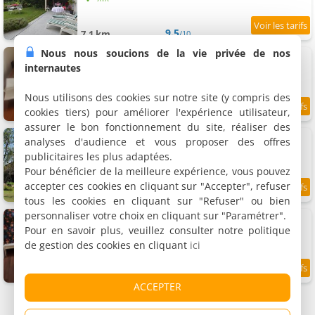
9.5
7.1 km
/10
Nous nous soucions de la vie privée de nos
La chambre de Jeanne
Chambre double, 2 personnes
internautes
Nous utilisons des cookies sur notre site (y compris des
cookies tiers) pour améliorer l'expérience utilisateur,
8.6
7.5 km
/10
assurer le bon fonctionnement du site, réaliser des
Les chambres d'hôtes de l'Ecurie Goupil
analyses d'audience et vous proposer des offres
2 chambres (total 6 personnes)
publicitaires les plus adaptées.
Pour bénéficier de la meilleure expérience, vous pouvez
accepter ces cookies en cliquant sur "Accepter", refuser
9
8.3 km
/10
tous les cookies en cliquant sur "Refuser" ou bien
personnaliser votre choix en cliquant sur "Paramétrer".
Chambre d'hôtes La Grange aux dames
Chambre double, 2 personnes
Pour en savoir plus, veuillez consulter notre politique
de gestion des cookies en cliquant
ici
9.3
10.6 km
/10
ACCEPTER