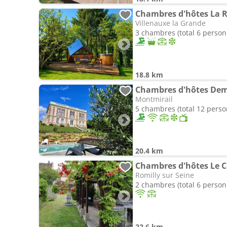
Villenauxe la Grande
3 chambres (total 6 person
18.8 km
Chambres d'hôtes Dem
Montmirail
5 chambres (total 12 pers
20.4 km
Chambres d'hôtes Le C
Romilly sur Seine
2 chambres (total 6 person
22.6 km