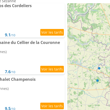
de Sézanne
s des Cordeliers
9.1
/10
ine du Cellier de la Couronne
nes)
7.6
/10
Chalet Champenois
onnes)
9.5
/10