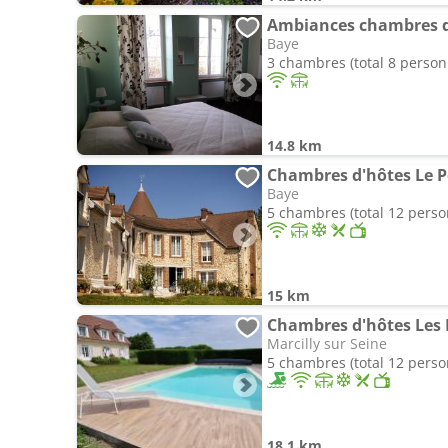
Ambiances chambres d
Baye
3 chambres (total 8 person
14.8 km
Chambres d'hôtes Le P
Baye
5 chambres (total 12 pers
15 km
Chambres d'hôtes Les
Marcilly sur Seine
5 chambres (total 12 pers
18.1 km