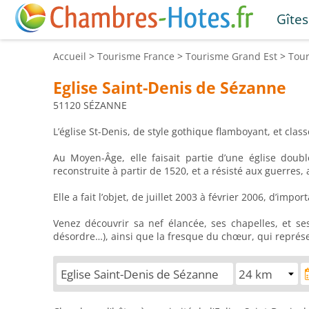
Gîtes
Accueil
>
Tourisme
France
>
Tourisme
Grand Est
>
Tou
Eglise Saint-Denis de Sézanne
51120 SÉZANNE
L’église St-Denis, de style gothique flamboyant, et cla
Au Moyen-Âge, elle faisait partie d’une église double
reconstruite à partir de 1520, et a résisté aux guerres
Elle a fait l’objet, de juillet 2003 à février 2006, d’imp
Venez découvrir sa nef élancée, ses chapelles, et se
désordre…), ainsi que la fresque du chœur, qui représe