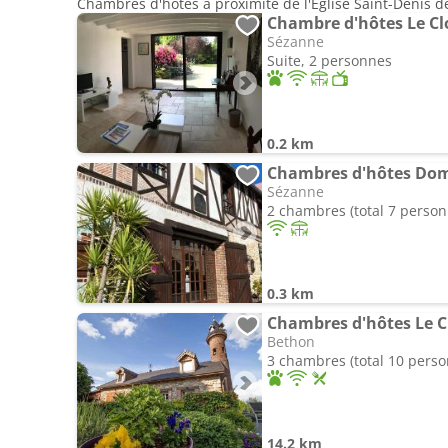
Chambres d'hôtes à proximité de l'Eglise Saint-Denis 
Chambre d'hôtes Le Clo
Sézanne
Suite, 2 personnes
0.2 km
Chambres d'hôtes Doma
Sézanne
2 chambres (total 7 person
0.3 km
Chambres d'hôtes Le 
Bethon
3 chambres (total 10 pers
14.2 km