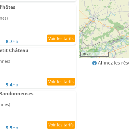
'hôtes
nes)
8.7
/10
etit Château
10 km
onnes)
Affinez les ré
9.4
/10
 Randonneuses
onnes)
9.5
/10