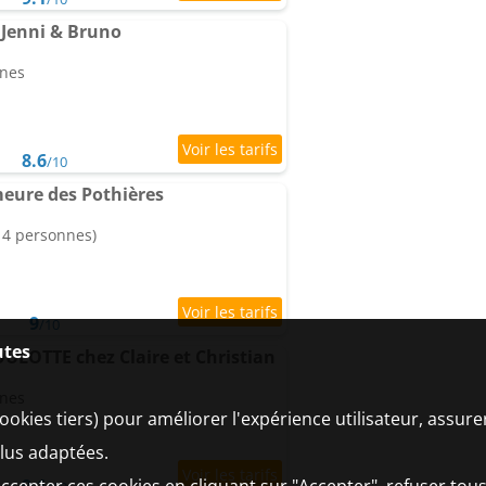
Jenni & Bruno
nnes
8.6
/10
eure des Pothières
 14 personnes)
9
/10
utes
ULOTTE chez Claire et Christian
nnes
ookies tiers) pour améliorer l'expérience utilisateur, assur
plus adaptées.