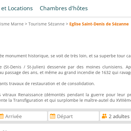
 et Locations
Chambres d'hôtes
risme
Marne
>
Tourisme
Sézanne
>
Eglise Saint-Denis de Sézanne
ssée monument historique, se voit de très loin, et sa superbe tour c
 (St-Denis / St-Julien) desservie par des moines clunisiens. Apr
, au passage des ans, et même au grand incendie de 1632 qui ravagea
ortants travaux de restauration et de consolidation.
s vitraux Renaissance (démontés pendant la guerre pour leur pr
nte la Transfiguration et qui surplombe le maître-autel du XVIIIème