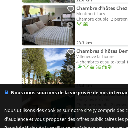
Chambre d'hôtes Chez 
Montmort Lucy
Chambre double, 2 perso
23.3 km
Chambres d'hôtes Dem
Villeneuve la Lionne
4 chambres et suite (total
23.4 km
Nous nous soucions de la vie privée de nos interna
Chambre d'hôtes LA TO
Sancy lès Provins
Chambre double, 2 perso
Nous utilisons des cookies sur notre site (y compris des c
d'audience et vous proposer des offres publicitaires les 