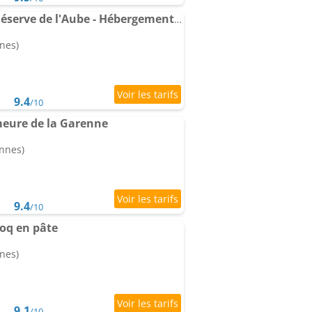
Chambres d'hôtes La Réserve de l'Aube - Hébergements insolites Luxe et Design
nes)
9.4
/10
eure de la Garenne
onnes)
9.4
/10
oq en pâte
nes)
9.1
/10