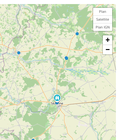
Plan
Satellite
Plan IGN
+
−