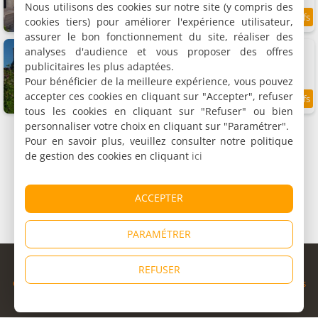
Nous utilisons des cookies sur notre site (y compris des
cookies tiers) pour améliorer l'expérience utilisateur,
9.5
3.2 km
/10
assurer le bon fonctionnement du site, réaliser des
Chambres d'hôtes Maison Les Beaux Arts
analyses d'audience et vous proposer des offres
5 chambres (total 10 personnes)
publicitaires les plus adaptées.
Pour bénéficier de la meilleure expérience, vous pouvez
accepter ces cookies en cliquant sur "Accepter", refuser
9
6.8 km
/10
tous les cookies en cliquant sur "Refuser" ou bien
personnaliser votre choix en cliquant sur "Paramétrer".
Pour en savoir plus, veuillez consulter notre politique
de gestion des cookies en cliquant
ici
ACCEPTER
PARAMÉTRER
© Copyright 1998 - 2026
REFUSER
Cybevasion
|
Mentions légales
|
Confidentialité
|
CGU
|
Informations
légales
|
Partenaires
|
Système d'alerte
|