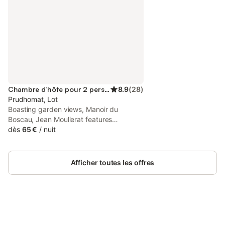
Chambre d’hôte pour 2 personnes
8.9
(
28
)
Prudhomat, Lot
Boasting garden views, Manoir du
Boscau, Jean Moulierat features
accommodation with a garden and a
dès
65 €
/
nuit
terrace, around 25 km from Merveilles
Cave. There is an in-house restaurant,
plus free private parking and free WiFi
Afficher toutes les offres
are available.
Connectez-vous et économisez
Se connecter