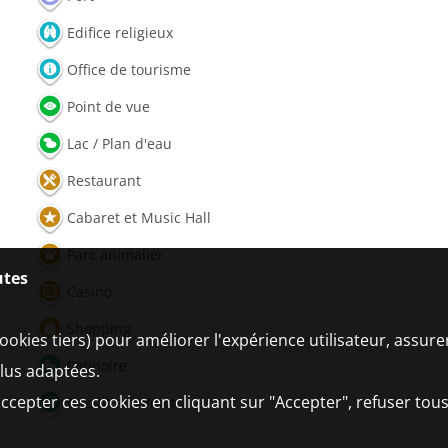
Edifice religieux
Office de tourisme
Point de vue
Lac / Plan d'eau
Restaurant
Cabaret et Music Hall
Parc animalier
utes
Casino
Shopping
ookies tiers) pour améliorer l'expérience utilisateur, assur
Patinoire
plus adaptées.
ccepter ces cookies en cliquant sur "Accepter", refuser tous
Circuit auto/moto