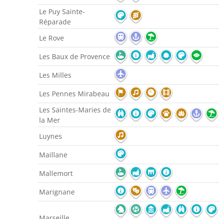
Le Puy Sainte-
Réparade
Le Rove
Les Baux de Provence
Les Milles
Les Pennes Mirabeau
Les Saintes-Maries de
la Mer
Luynes
Maillane
Mallemort
Marignane
Marseille