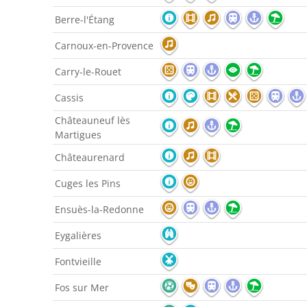
Berre-l'Étang
Carnoux-en-Provence
Carry-le-Rouet
Cassis
Châteauneuf lès
Martigues
Châteaurenard
Cuges les Pins
Ensuès-la-Redonne
Eygalières
Fontvieille
Fos sur Mer