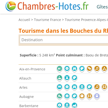
Gîtes
Accueil
>
Tourisme
France
>
Tourisme
Provence-Alpes-
Tourisme dans les Bouches du 
Superficie :
5 248 km²
Point culminant :
Baou de Breta
Aix-en-Provence
Allauch
Arles
Aubagne
Barbentane