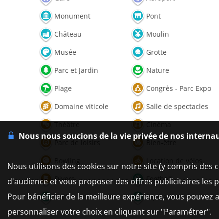
Monument
Pont
Château
Moulin
Musée
Grotte
Parc et Jardin
Nature
Plage
Congrès - Parc Expo
Domaine viticole
Salle de spectacles
Théâtre
Cinéma
Nous nous soucions de la vie privée de nos interna
Parc de loisirs
Bien-être
Bowling
Location de vélos
Nous utilisons des cookies sur notre site (y compris des c
Divers
Football
d'audience et vous proposer des offres publicitaires les 
Pour bénéficier de la meilleure expérience, vous pouvez a
Golf
Equitation
personnaliser votre choix en cliquant sur "Paramétrer".