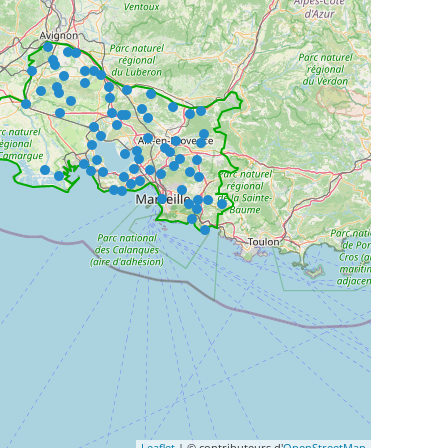
Leaflet
| © contributeurs d'
OpenStreetMap