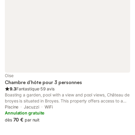
Oise
Chambre d’hôte pour 3 personnes
9.3
Fantastique
⋅
59 avis
Boasting a garden, pool with a view and pool views, Château de
broyes is situated in Broyes. This property offers access to a
terrace, free private parking and free WiFi. Outdoor seating is
Piscine
Jacuzzi
WiFi
also available at the bed and breakfast.
Annulation gratuite
70 €
dès
par nuit