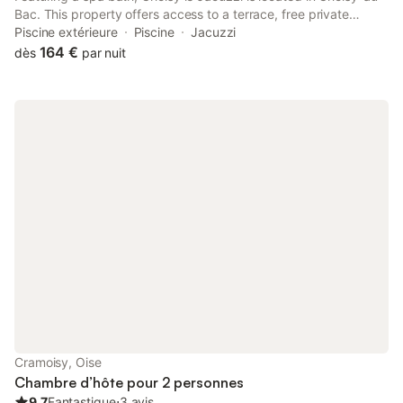
Bac. This property offers access to a terrace, free private
parking and free WiFi. The property features a seasonal outdoor
Piscine extérieure
Piscine
Jacuzzi
pool, hot tub, spa facilities and garden.
164 €
dès
par nuit
Cramoisy, Oise
Chambre d’hôte pour 2 personnes
9.7
Fantastique
⋅
3 avis