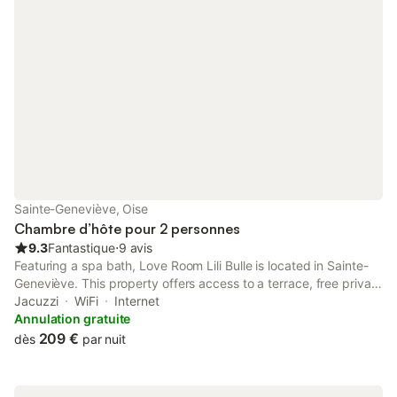
Sainte-Geneviève, Oise
Chambre d’hôte pour 2 personnes
9.3
Fantastique
⋅
9 avis
Featuring a spa bath, Love Room Lili Bulle is located in Sainte-
Geneviève. This property offers access to a terrace, free private
parking and free WiFi. The property is non-smoking and is
Jacuzzi
WiFi
Internet
situated 19 km from Beauvais Railway.
Annulation gratuite
209 €
dès
par nuit