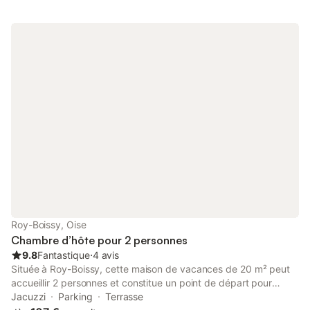
Roy-Boissy, Oise
Chambre d’hôte pour 2 personnes
9.8
Fantastique
⋅
4 avis
Située à Roy-Boissy, cette maison de vacances de 20 m² peut
accueillir 2 personnes et constitue un point de départ pour
découvrir la région. La propriété se trouve à 1 km de la gare et
Jacuzzi
Parking
Terrasse