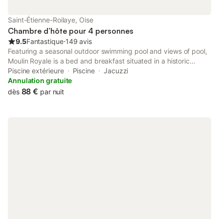
Saint-Étienne-Roilaye, Oise
Chambre d’hôte pour 4 personnes
9.5
Fantastique
⋅
149 avis
Featuring a seasonal outdoor swimming pool and views of pool,
Moulin Royale is a bed and breakfast situated in a historic
building in Saint-Etienne-Roilaye, 6 km from Chateau de
Piscine extérieure
Piscine
Jacuzzi
Pierrefonds.
Annulation gratuite
88 €
dès
par nuit