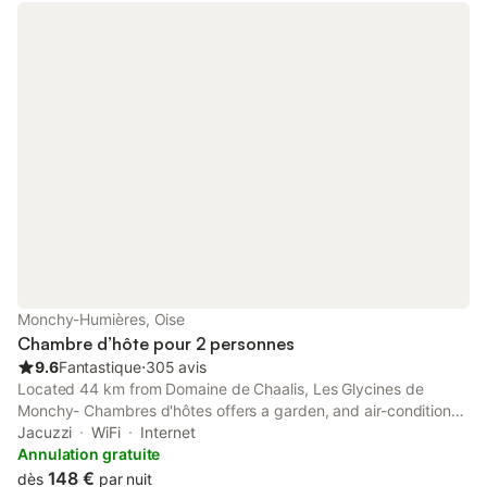
Monchy-Humières, Oise
Chambre d’hôte pour 2 personnes
9.6
Fantastique
⋅
305 avis
Located 44 km from Domaine de Chaalis, Les Glycines de
Monchy- Chambres d'hôtes offers a garden, and air-conditioned
accommodation with a terrace and free WiFi.
Jacuzzi
WiFi
Internet
Annulation gratuite
148 €
dès
par nuit