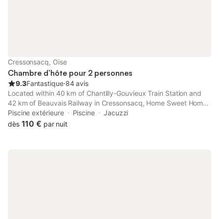
Cressonsacq, Oise
Chambre d’hôte pour 2 personnes
9.3
Fantastique
⋅
84 avis
Located within 40 km of Chantilly-Gouvieux Train Station and
42 km of Beauvais Railway in Cressonsacq, Home Sweet Home
features accommodation with seating area. This bed and
Piscine extérieure
Piscine
Jacuzzi
breakfast features a pool with a view, a garden and free private
110 €
dès
par nuit
parking.