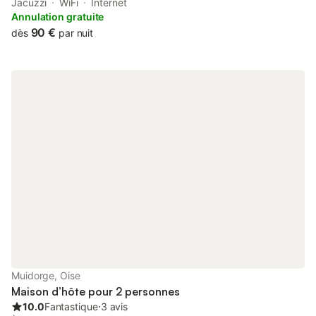
Departmental Museum and 29 km from Beauvais Railway. This
Jacuzzi
WiFi
Internet
property offers access to a balcony, free private parking and
Annulation gratuite
free...
90 €
dès
par nuit
Muidorge, Oise
Maison d’hôte pour 2 personnes
10.0
Fantastique
⋅
3 avis