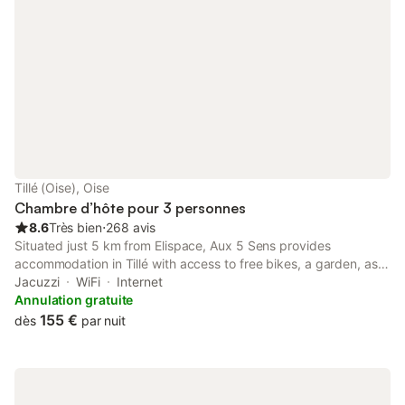
Tillé (Oise), Oise
Chambre d’hôte pour 3 personnes
8.6
Très bien
⋅
268 avis
Situated just 5 km from Elispace, Aux 5 Sens provides
accommodation in Tillé with access to free bikes, a garden, as
well as luggage storage space. This bed and breakfast features
Jacuzzi
WiFi
Internet
free private parking and a shared kitchen.
Annulation gratuite
155 €
dès
par nuit