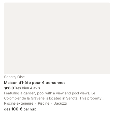
Senots, Oise
Maison d’hôte pour 4 personnes
8.0
Très bien
⋅
4 avis
Featuring a garden, pool with a view and pool views, Le
Colombier de la Graverie is located in Senots. This property
offers access to a terrace and free private parking. Outdoor
Piscine extérieure
Piscine
Jacuzzi
seating is also available at the guest house.
100 €
dès
par nuit