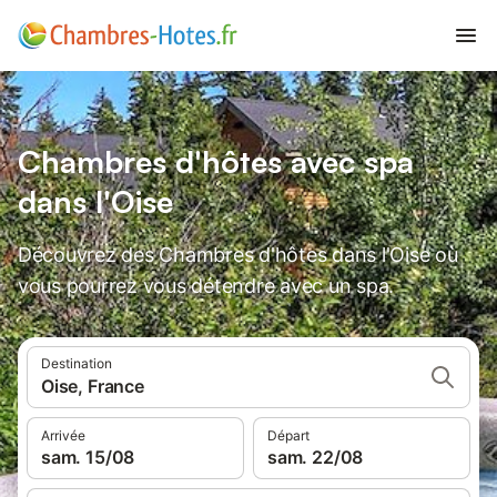
Chambres d'hôtes avec spa
dans l'Oise
Découvrez des Chambres d'hôtes dans l'Oise où
vous pourrez vous détendre avec un spa.
Destination
Oise, France
Arrivée
Départ
sam. 15/08
sam. 22/08