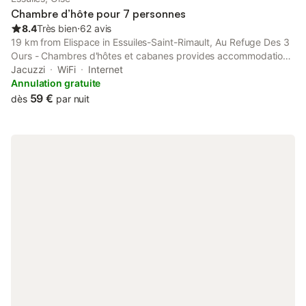
Chambre d’hôte pour 7 personnes
8.4
Très bien
⋅
62 avis
19 km from Elispace in Essuiles-Saint-Rimault, Au Refuge Des 3
Ours - Chambres d'hôtes et cabanes provides accommodation
with access to a hot tub. Featuring a concierge service, this
Jacuzzi
WiFi
Internet
property also provides guests with a picnic area.
Annulation gratuite
59 €
dès
par nuit