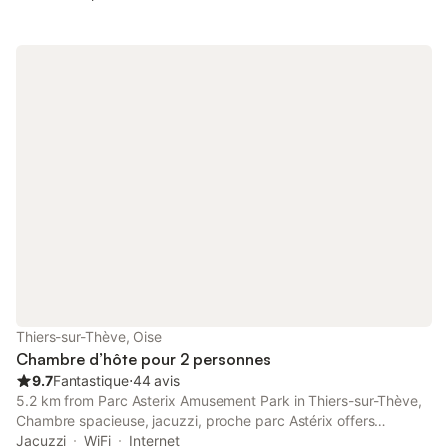
Thiers-sur-Thève, Oise
Chambre d’hôte pour 2 personnes
9.7
Fantastique
⋅
44 avis
5.2 km from Parc Asterix Amusement Park in Thiers-sur-Thève,
Chambre spacieuse, jacuzzi, proche parc Astérix offers
accommodation with access to a hot tub and spa facilities.
Jacuzzi
WiFi
Internet