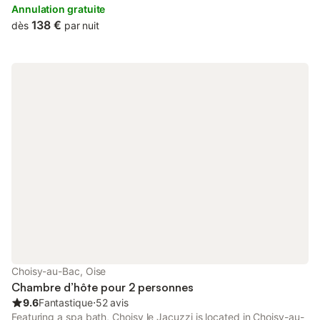
Annulation gratuite
138 €
dès
par nuit
Choisy-au-Bac, Oise
Chambre d’hôte pour 2 personnes
9.6
Fantastique
⋅
52 avis
Featuring a spa bath, Choisy le Jacuzzi is located in Choisy-au-