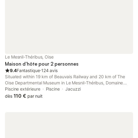
Le Mesnil-Théribus, Oise
Maison d’hôte pour 2 personnes
9.4
Fantastique
⋅
124 avis
Situated within 19 km of Beauvais Railway and 20 km of The
Oise Departmental Museum in Le Mesnil-Théribus, Domaine
l'instant du Colibri features accommodation with seating area.
Piscine extérieure
Piscine
Jacuzzi
110 €
dès
par nuit