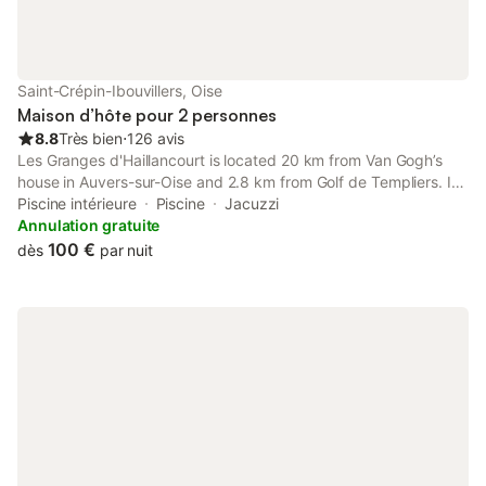
Saint-Crépin-Ibouvillers, Oise
Maison d’hôte pour 2 personnes
8.8
Très bien
⋅
126 avis
Les Granges d'Haillancourt is located 20 km from Van Gogh’s
house in Auvers-sur-Oise and 2.8 km from Golf de Templiers. It
offers free bicycle hire and a spa with indoor swimming pool,
Piscine intérieure
Piscine
Jacuzzi
hot tub and hammam.
Annulation gratuite
100 €
dès
par nuit