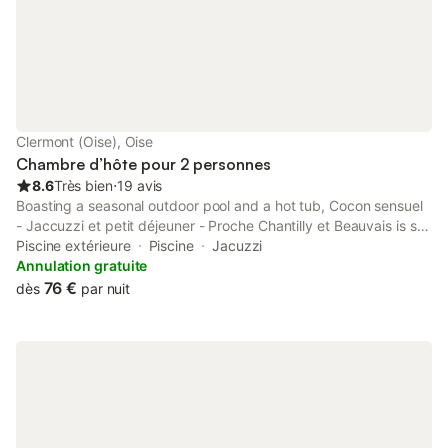
Clermont (Oise), Oise
Chambre d’hôte pour 2 personnes
8.6
Très bien
⋅
19 avis
Boasting a seasonal outdoor pool and a hot tub, Cocon sensuel
- Jaccuzzi et petit déjeuner - Proche Chantilly et Beauvais is set
in Clermont, 28 km from Beauvais Railway and 28 km from
Piscine extérieure
Piscine
Jacuzzi
Elispace.
Annulation gratuite
76 €
dès
par nuit