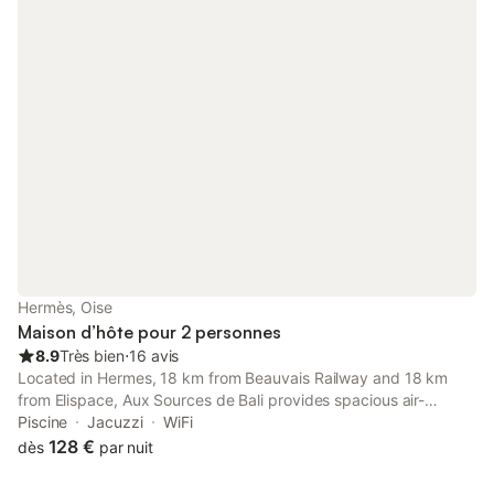
Hermès, Oise
Maison d’hôte pour 2 personnes
8.9
Très bien
⋅
16 avis
Located in Hermes, 18 km from Beauvais Railway and 18 km
from Elispace, Aux Sources de Bali provides spacious air-
conditioned accommodation with a terrace and free WiFi. This
Piscine
Jacuzzi
WiFi
guest house features a private pool, a garden and free private
128 €
dès
par nuit
parking.