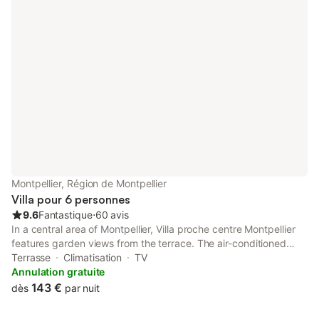
invitera à la détente, la randonnée, les visites du patrimoine et
l'accès aux plages . Location 7 jours minimum.
Montpellier, Région de Montpellier
Villa pour 6 personnes
9.6
Fantastique
⋅
60 avis
In a central area of Montpellier, Villa proche centre Montpellier
features garden views from the terrace. The air-conditioned
accommodation is 1.3 km from The Corum. The property is non-
Terrasse
Climatisation
TV
smoking and is located 1.3 km from Fabre Museum.
Annulation gratuite
143 €
dès
par nuit