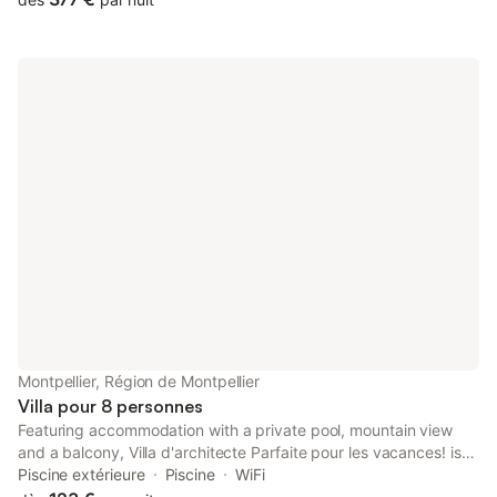
Montpellier, Région de Montpellier
Villa pour 8 personnes
Featuring accommodation with a private pool, mountain view
and a balcony, Villa d'architecte Parfaite pour les vacances! is
located in Montpellier. This beachfront property offers access to
Piscine extérieure
Piscine
WiFi
a terrace, free private parking and free WiFi.