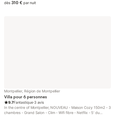
en famille pour découvrir Montpellier et son centre historique et
310 €
dès
par nuit
sa région.
Montpellier, Région de Montpellier
Villa pour 6 personnes
9.7
Fantastique
⋅
3 avis
In the centre of Montpellier, NOUVEAU - Maison Cozy 150m2 - 3
chambres - Grand Salon - Clim - Wifi fibre - Netflix - 5' du