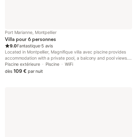
Port Marianne, Montpellier
Villa pour 6 personnes
9.0
Fantastique
⋅
5 avis
Located in Montpellier, Magnifique villa avec piscine provides
accommodation with a private pool, a balcony and pool views.
This property offers access to a terrace, free private parking
Piscine extérieure
Piscine
WiFi
and free WiFi. The property is non-smoking and is situated 2.
109 €
dès
par nuit