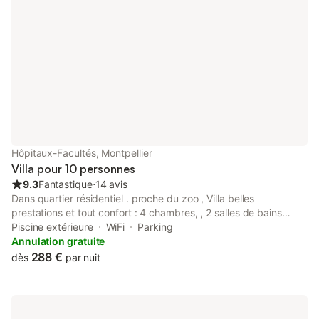
Hôpitaux-Facultés, Montpellier
Villa pour 10 personnes
9.3
Fantastique
⋅
14 avis
Dans quartier résidentiel . proche du zoo , Villa belles
prestations et tout confort : 4 chambres, , 2 salles de bains
rénovées, une douche extérieure. La cuisine à été refaite
Piscine extérieure
WiFi
Parking
dernièrement. Jardin de 1.200 m² ombragé et sans vis-à-vis, 3
Annulation gratuite
terrasses, barbecue, salon de jardin, jeux enfants, ping pong.
288 €
dès
par nuit
Piscine privée11m20 x 6 m et sécurisée, modele Beetoveen N/F
. piscine et villa à l' abri de tous regards , jardin clos . Parking
pour les voitures ( 3 ) à l' intérieur de la propriété. Proche des
transports en commun Tram , et bus . L'environnement vous