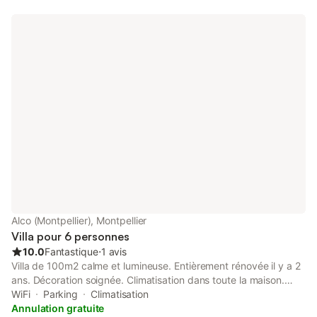
pour centre ville et 25min de la plage. Auchan, boulangerie,
centre médical, salle de sport, boucherie, tabac, banques à
3min à pied… quartier calme et agréable avec des espaces
verts/ jeux . Château d’alco à 15min à pied et château d’O à
10min à pied.
Alco (Montpellier), Montpellier
Villa pour 6 personnes
10.0
Fantastique
⋅
1 avis
Villa de 100m2 calme et lumineuse. Entièrement rénovée il y a 2
ans. Décoration soignée. Climatisation dans toute la maison.
Bien entretenue. Près du centre-ville (15 minutes en tram) et
WiFi
Parking
Climatisation
des plages (20 minutes en voiture). Idéale pour des vacances
Annulation gratuite