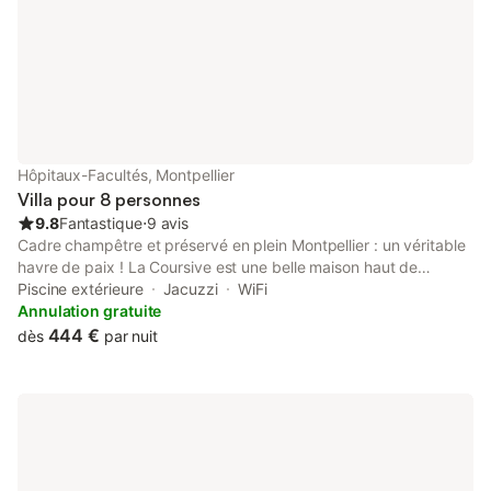
Hôpitaux-Facultés, Montpellier
Villa pour 8 personnes
9.8
Fantastique
⋅
9 avis
Cadre champêtre et préservé en plein Montpellier : un véritable
havre de paix ! La Coursive est une belle maison haut de
gamme, récemment rénovée, située sur la colline de
Piscine extérieure
Jacuzzi
WiFi
l’Aiguelongue à Montpellier, dans un environnement calme et
Annulation gratuite
arboré. A proximité du centre-ville (10mn) ou de la plage
444 €
dès
par nuit
(20mn), cette magnifique maison de standing entièrement
rénovée et fonctionnelle saura vous charmer par ses nombreux
atouts : piscine, grand jardin, terrain de pétanque, immense
terrasse coursive, climatisation, jeux enfants, baby-foot,
daybed extérieur, belles surfaces. Elle est idéale pour vos
retrouvailles en famille, entre amis ou vos évènements
professionnels. Vous pourrez profiter de 4 belles chambres