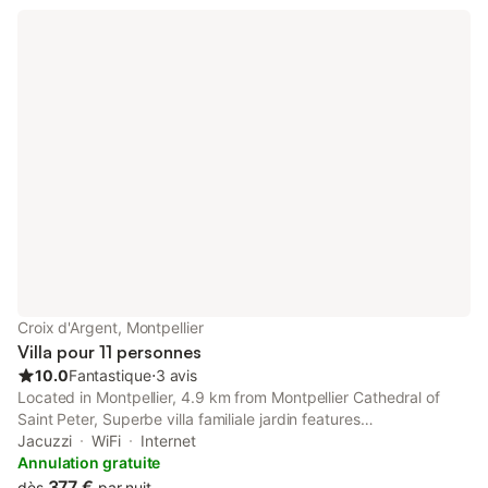
Croix d'Argent, Montpellier
Villa pour 11 personnes
10.0
Fantastique
⋅
3 avis
Located in Montpellier, 4.9 km from Montpellier Cathedral of
Saint Peter, Superbe villa familiale jardin features
accommodation with a hot tub.
Jacuzzi
WiFi
Internet
Annulation gratuite
377 €
dès
par nuit