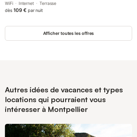
centre et gare - Cour intérieure - 15' des plages features inner
WiFi
Internet
Terrasse
courtyard views from the terrace.
109 €
dès
par nuit
Afficher toutes les offres
Autres idées de vacances et types
locations qui pourraient vous
intéresser à Montpellier