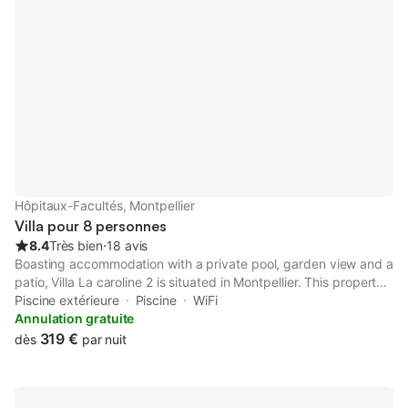
Hôpitaux-Facultés, Montpellier
Villa pour 8 personnes
8.4
Très bien
⋅
18 avis
Boasting accommodation with a private pool, garden view and a
patio, Villa La caroline 2 is situated in Montpellier. This property
offers access to a balcony, free private parking and free WiFi.
Piscine extérieure
Piscine
WiFi
The property is non-smoking and is set 2.
Annulation gratuite
319 €
dès
par nuit