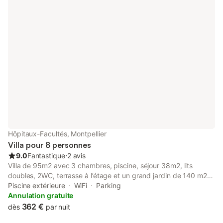
Hôpitaux-Facultés, Montpellier
Villa pour 8 personnes
9.0
Fantastique
⋅
2 avis
Villa de 95m2 avec 3 chambres, piscine, séjour 38m2, lits
doubles, 2WC, terrasse à l’étage et un grand jardin de 140 m2
cuisine équipée, cafetière Nespresso, salle de bain avec WC &
Piscine extérieure
WiFi
Parking
baignoire & une douche dans la chambre familiale donnant sur
Annulation gratuite
une terrasse de 15m2, située dans un quartier résidentiel à
362 €
dès
par nuit
20min de tram de place de la Comédie et 15 min de voiture