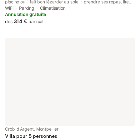
piscine où il fait bon lézarder au soleil : prendre ses repas, lire
sous les micocouliers dans une ambiance arborée et fleurie;.
WiFi
Parking
Climatisation
Bercé par le chant des cigales . La piscine équipée d' une
Annulation gratuite
alarme offre la possibilité de mettre en plus une protection
314 €
dès
par nuit
amovible . Commerces , pharmacie, médecins accessibles à
pied . Villa située dans un quartier résidentiel calme à 5 mn à
pied du tramway.
Croix d'Argent, Montpellier
Villa pour 8 personnes