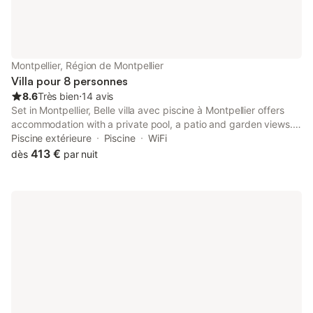
Montpellier, Région de Montpellier
Villa pour 8 personnes
8.6
Très bien
⋅
14 avis
Set in Montpellier, Belle villa avec piscine à Montpellier offers
accommodation with a private pool, a patio and garden views.
This property offers access to a balcony, free private parking
Piscine extérieure
Piscine
WiFi
and free WiFi. Guests can make use of a garden.
413 €
dès
par nuit