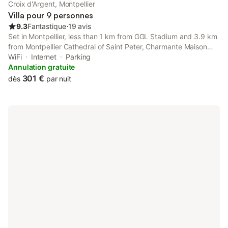
Croix d'Argent, Montpellier
Villa pour 9 personnes
9.3
Fantastique
⋅
19 avis
Set in Montpellier, less than 1 km from GGL Stadium and 3.9 km
from Montpellier Cathedral of Saint Peter, Charmante Maison
indépendante entre ville et mer provides accommodation with
WiFi
Internet
Parking
amenities such as free WiFi and a flat-screen TV.
Annulation gratuite
301 €
dès
par nuit