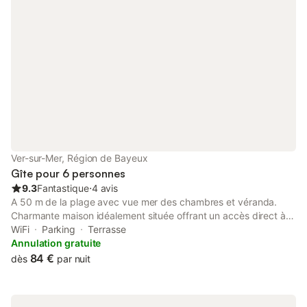
Ver-sur-Mer, Région de Bayeux
Gîte pour 6 personnes
9.3
Fantastique
⋅
4 avis
A 50 m de la plage avec vue mer des chambres et véranda.
Charmante maison idéalement située offrant un accès direct à la
plage. Ver sur mer est un agréable petit village normand entre
WiFi
Parking
Terrasse
mer et campagne, à 2H30 de Paris situé au coeur des plages
Annulation gratuite
du débarquement, où vous pourrez découvrir ses sites
84 €
dès
par nuit
historiques. - au rez de chaussée d'une salle à manger de 20 m²
avec coin salon donnant sur une véranda de 15 m² avec vue
mer, d'une cuisine indépendante, WC au RDC. . 1ère étage