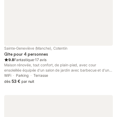
Sainte-Geneviève (Manche), Cotentin
Gîte pour 4 personnes
9.8
Fantastique
⋅
17 avis
Maison rénovée, tout confort, de plain-pied, avec cour
ensoleillée équipée d'un salon de jardin avec barbecue et d'un
garage couvert. Ce gîte est composé d'une cuisine aménagée
WiFi
Parking
Terrasse
ouverte sur séjour/salon, deux chambres avec un lit de 140 et
53 €
dès
par nuit
deux lits de 90, une salle d'eau, un WC séparé et d'une
buanderie. Équipements : WiFi, TV, lave-linge, lave-vaisselle,
micro-ondes, cafetière électrique, bouilloire, grille-pain, four,
plaques gaz, case congélateur, aspirateur … Localisation : Dans
un petit bourg à proximité de Barfleur, petit port pittoresque, un
des plus beaux village de France et du phare de Gatteville-