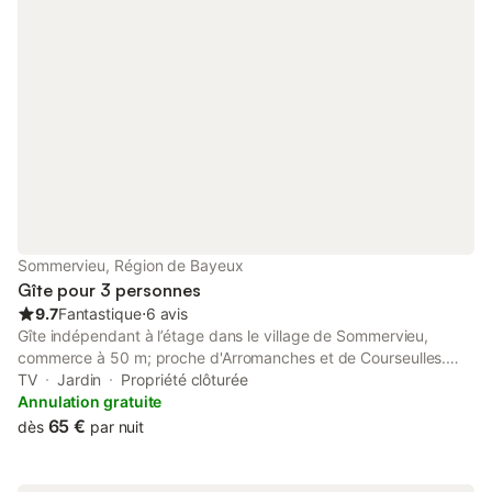
Sommervieu, Région de Bayeux
Gîte pour 3 personnes
9.7
Fantastique
⋅
6 avis
Gîte indépendant à l’étage dans le village de Sommervieu,
commerce à 50 m; proche d'Arromanches et de Courseulles.
Serviettes de toilettes, torchons, draps fournis ; cuisinière
TV
Jardin
Propriété clôturée
plaques électriques, four, cafetière, et batteries de cuisine,
Annulation gratuite
réfrigérateur, congélateur, micro-ondes; lave linge, télé, lecteur
65 €
dès
par nuit
CD, radio, WiFi. 1 chambre avec lit de 140 et un clic-clac dans le
salon, salle de bains, avec douche ; lavabo, cour pour voiture,
petit jardin, barbecue, salon de jardin. petits chien acceptes de