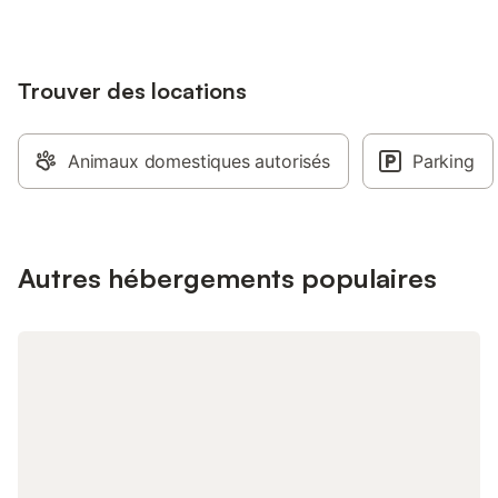
... Cette maison est un
entièrement rénovée 
proximité de la plag
Trouver des locations
son exposition jardin 
en font un lieu de r
activités à proximité 
chars à voile, locatio
Animaux domestiques autorisés
Parking
kayaks, marchés de p
Linge fourni sur de
supplément de 10 € 
Électricité en supplé
par internet à régler 
Autres hébergements populaires
Tarifs sur demande p
éventuellement 8 pe
supplément. Locatio
midi au samedi mati
fonction des disponibil
séjour week-end à né
Remboursement de l’
confinement ou de bl