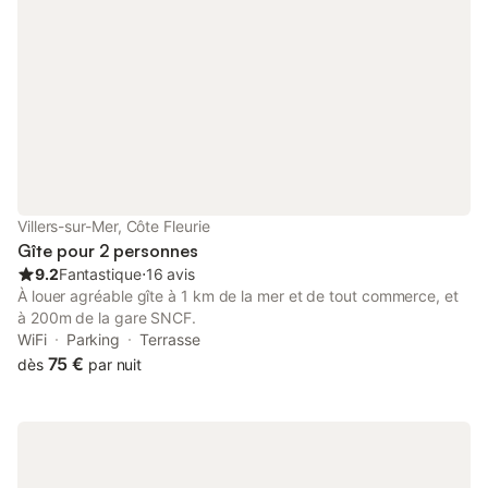
Phare, à environ 10 kms de Saint-Vaast-la-Hougue et de son île
TATIHOU. À proximité des côtes de La Hague, des plages du
débarquement ou de la côte ouest, la Manche est riche en
découvertes, en bref, pas le temps de s'ennuyer ! Options et
services (facultatif) : - draps : 15 € par lit - linge de toilette : 10
€ par personne. Équipements gratuits : lit parapluie et chaise
haute bébé … Tarifs : 420 € en moyenne saison 455€ en juin et
septembre 560 € en haute saison Chauffage électrique en
supplément. Heure d'arrivée : à partir de 16h00 – Heure de
départ : 10h00
Villers-sur-Mer, Côte Fleurie
Gîte pour 2 personnes
9.2
Fantastique
⋅
16 avis
À louer agréable gîte à 1 km de la mer et de tout commerce, et
à 200m de la gare SNCF.
WiFi
Parking
Terrasse
75 €
dès
par nuit