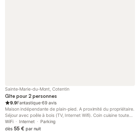
moins 10 kg Draps, linge de toilette et linge de maison sont
compris dans le tarif. Électricité du 01/04 au 01/10 compris dans
le tarif Chauffage en options hiver du 01/10 au 01/04 (0, 30€ du
kw) Électricité 20 € la semaine
Sainte-Marie-du-Mont, Cotentin
Gîte pour 2 personnes
9.9
Fantastique
⋅
69 avis
Maison indépendante de plain-pied. A proximité du propriétaire.
Séjour avec poêle à bois (TV, Internet Wifi). Coin cuisine toute
équipée (plaque induction, four, machine expresso, cafetière à
WiFi
Internet
Parking
filtre, micro-ondes, lave-vaisselle, compartiment congélateur).
55 €
dès
par nuit
Chambre (1 lit de 160x190). Salle d'eau avec WC (douche à