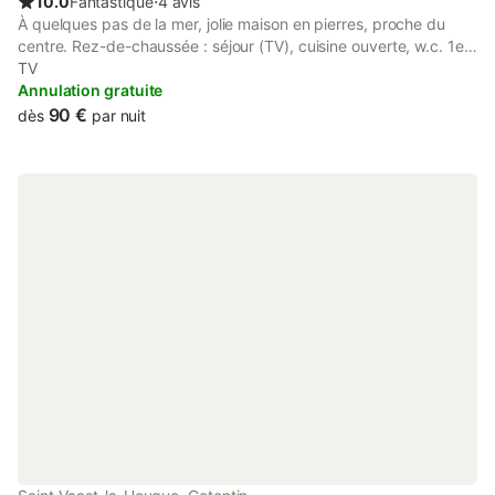
10.0
Fantastique
⋅
4 avis
À quelques pas de la mer, jolie maison en pierres, proche du
centre. Rez-de-chaussée : séjour (TV), cuisine ouverte, w.c. 1er
étage : chambre (1 lit 140 x 190) avec balcon (vue mer), salle
TV
d'eau, w.c. 2ème étage : 2 chambres (1 lit 120 x 190 et 2 lits de
Annulation gratuite
90 x 190). Louer par un professionnel, ce n'est pas forcément
90 €
dès
par nuit
plus cher, et c'est la garantie d'une location de qualité !