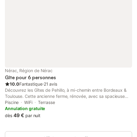
Nérac, Région de Nérac
Gîte pour 6 personnes
10.0
Fantastique
⋅
21 avis
Découvrez les Gîtes de Pehillo, à mi-chemin entre Bordeaux &
Toulouse. Cette ancienne ferme, rénovée, avec sa spacieuse
piscine plein Sud sans vis-à-vis, est idéalement située au milieu
Piscine
WiFi
Terrasse
de 17 hectares arborés, à 5 min de Nérac (ville où règne la
Annulation gratuite
convivialité, jouxtant les Landes et le Gers). 3 gîtes
49 €
dès
par nuit
indépendants en pierre du pays avec terrasses privées vous y
attendent. Séjournez dans l'un des 2 gîtes de 6 personnes. Le
gîte du Pigeonnier ou le gîte de La Source. Tout confort (classés