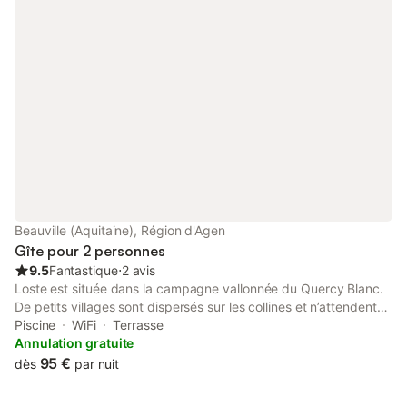
Beauville (Aquitaine), Région d'Agen
Gîte pour 2 personnes
9.5
Fantastique
⋅
2 avis
Loste est située dans la campagne vallonnée du Quercy Blanc.
De petits villages sont dispersés sur les collines et n’attendent
que de les explorer. Que vous soyez à pied, à vélo ou en
Piscine
WiFi
Terrasse
voiture, l’architecture et la nature sauront vous charmer à
Annulation gratuite
chaque fois. Nous vous encourageons à laisser votre vie
95 €
dès
par nuit
habituelle derrière vous et à prendre du temps pour vous et vos
proches. Nos gîtes sont entièrement équipés pour que vous