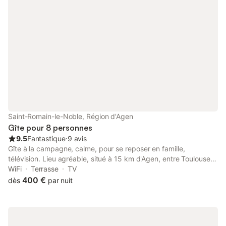
ce lieu verdoyant. En période hivernale il sera demandé une
participation pour le chauffage ... Le linge de maison est fournit
ainsi que les draps...les serviettes de toilette seront fournies sur
demande.. si évenement familial grave me contacter
Saint-Romain-le-Noble, Région d'Agen
Gîte pour 8 personnes
9.5
Fantastique
⋅
9 avis
Gîte à la campagne, calme, pour se reposer en famille,
télévision. Lieu agréable, situé à 15 km d'Agen, entre Toulouse,
Bordeaux. Terrasse couverte sécurisée de 50 m² Site à visiter :
WiFi
Terrasse
TV
Walibi, karting, location de bateau, piscine olympique, golf,
400 €
dès
par nuit
centre équestre, grotte, centre de remise en forme,
accrobranches®, lac, parcours pédestre, terrain de rugby,
pétanque. Centre commercial, boulangerie, bureau de tabac,
médecin, pharmacie à proximité. Terrasse sécurisée.