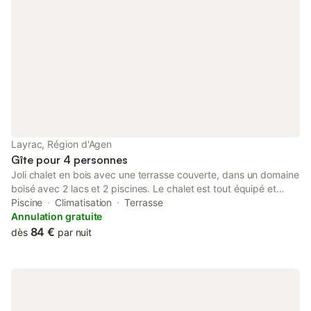
Layrac, Région d'Agen
Gîte pour 4 personnes
Joli chalet en bois avec une terrasse couverte, dans un domaine
boisé avec 2 lacs et 2 piscines. Le chalet est tout équipé et
comprend : coin cuisine, coin salon, une chambre avec lit 140 et
Piscine
Climatisation
Terrasse
placard, une mezzanine avec lit 140 et lit 90, douche, lavabo et
Annulation gratuite
WC indépendants. Location des draps, des serviettes et
84 €
dès
par nuit
ménage après votre départ.