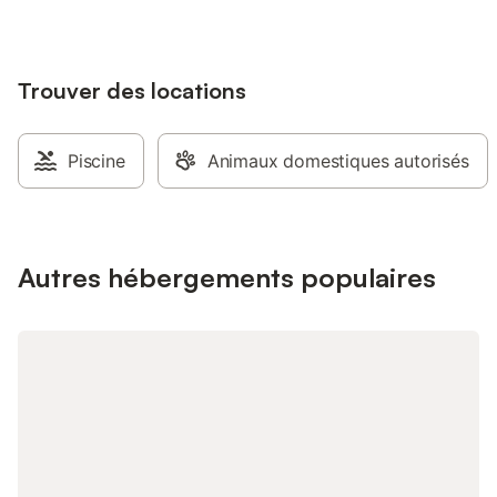
vous permettra de p
heures en famille ou e
soleil. La piscine de
Trouver des locations
hors juillet-août et sé
roulant). Le terrain d
de ping-pong et l'esp
entièrement clôturé,
Piscine
Animaux domestiques autorisés
profiter pleinement de
comme hiver venez v
notre Gîte de Balayre
toilette inclus.
Autres hébergements populaires