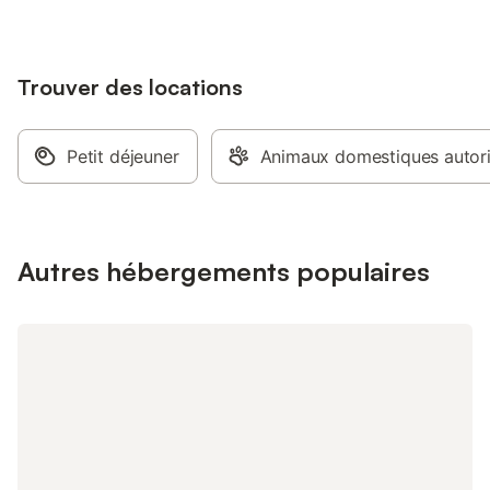
Saint Michel. Vue sur le mont et sa baie.
balade au Mont Saint 
charging an electric or hybrid vehicle.
mont et sa baie. la r
véhicule électrique o
Trouver des locations
Petit déjeuner
Animaux domestiques autor
Autres hébergements populaires