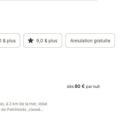
fin de séjour est inclus. Nous ne
bain.
fournissons pas les serviettes de bain.
ésitez
Pour plus de renseignements, n'hésitez
pas à nous contacter.
0
& plus
9,0
& plus
Annulation gratuite
80 €
dès
par nuit
o, à 2 km de la mer, idéal
e de Patrimonio ,classé
muscat. À 5 km de Saint-
km de Bastia