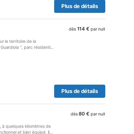
Plus de détails
114 €
dès
par nuit
 le territoire de la
Guardiola ", parc résidentiel
e d'Île-Rousse, en voiture
ne d'un côté, la maison de
pée (four, plaques vitro,
on (2 fauteuils, 1
e salle de bains, une
s, dominée par les
jardin : une chambre avec
Plus de détails
s superposés de 90 (4
errasse. Toutes les pièces
 photos sur demandes.
80 €
dès
par nuit
r, à quelques kilomètres de
ctionnel et bien équipé, il