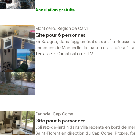
Annulation gratuite
Monticello, Région de Calvi
Gîte pour 6 personnes
En Balagne, dans l'agglomération de L'Île-Rousse, sur
commune de Monticello, la maison est située à " La 
de bord de mer (parc 2 ha, tennis). À 1 km du centr
Terrasse
Climatisation
TV
par la route ou à pied par le sentier côtier. Mitoyen
70 m² comprend : Au rez-de-chaussée : cuisine équi
micro-ondes, lave-vaisselle …), wc indépendant, sal
convertible, une TV petit écran), salle à manger, un
terrasse avec vue sur la mer et la côte des Agriate
montagnes du Cap Corse, climatisation. Au rez-de-
un lit de 140 (2 couchages), une chambre 2 x 2 lit
couchages), salle de douche avec wc (lave linge), t
ont vue sur la mer (accès direct et privé). Plus de
Farinole, Cap Corse
Gîte pour 5 personnes
Joli rez-de-jardin dans villa récente en bord de me
Saint-Florent en direction du Cap Corse. Propre, fon