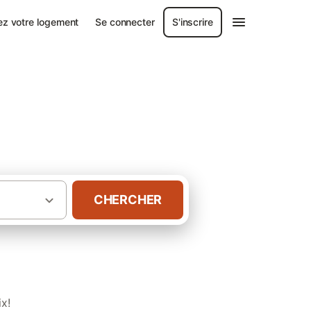
ez votre logement
Se connecter
S'inscrire
CHERCHER
·
·
·
ôtes
France
Corse
Gîtes Haute-Corse
x!