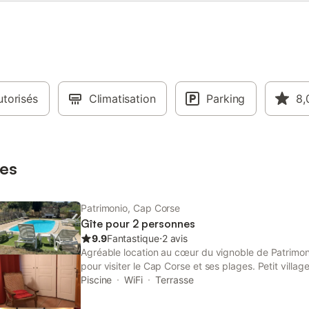
âme où il fait bon s'y promener,
fin de séjour est inclus. Nous ne
ort, la citadelle, la balade de
fournissons pas les serviettes de 
nda (parcours au pied de la mer
Pour plus de renseignements, n'h
 la citadelle)
pas à nous contacter.
torisés
Climatisation
Parking
8,
es
Patrimonio, Cap Corse
Gîte pour 2 personnes
9.9
Fantastique
⋅
2 avis
Agréable location au cœur du vignoble de Patrimoni
pour visiter le Cap Corse et ses plages. Petit villag
grand site de France, avec ses vignes et son bon 
Piscine
WiFi
Terrasse
Florent avec tous commerces et restaurants. À 20 