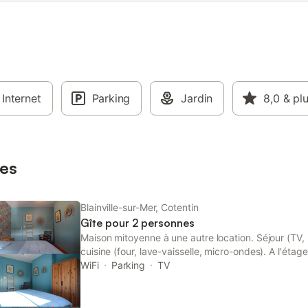
Internet
Parking
Jardin
8,0
& pl
es
Blainville-sur-Mer, Cotentin
Gîte pour 2 personnes
Maison mitoyenne à une autre location. Séjour (TV, 
cuisine (four, lave-vaisselle, micro-ondes). A l'étag
180x200. Salle d'eau avec wc. (Lave-linge). Lit bébé.
WiFi
Parking
TV
à l'arrivée. Linge de maison fourni. Chauffage cent
comprises. Terrain clos privé. Salon de jardin. Tra
à disposition. Dans un hameau paisible au bout d'u