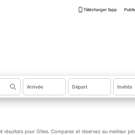
Télécharger l’app
Publi
ille-sur-Mer
Arrivée
Départ
Invités
·
·
·
·
s d'hôtes
France
Nord de la France
Normandie
Basse-Norman
4 résultats pour Gîtes. Comparez et réservez au meilleur pri