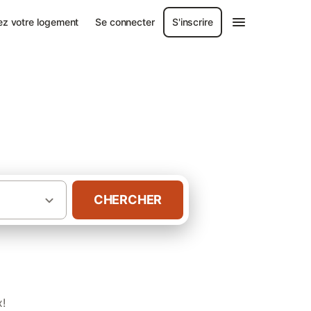
ez votre logement
Se connecter
S'inscrire
CHERCHER
·
·
die
Manche
Gîtes à Blainville-sur-Mer
x!