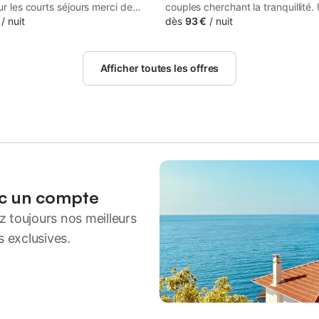
our les courts séjours merci de
couples cherchant la tranquillité. 
tacter pour un minimum de 4
/
nuit
clos de mur vous assure l'intimité 
dès
93 €
/
nuit
Transats et table de jardin à dispo
Promenade en bord de mer à pie
vélo. Informations complémentaire
Afficher toutes les offres
tarifs: Mini 7 nuits
ec un compte
 toujours nos meilleurs
s exclusives.