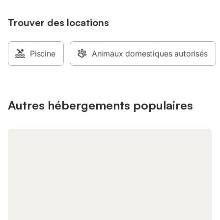
datant de 1180, qui 
d’une fresque du XVIe
Trouver des locations
précieux crucifix en 
Mannu ». L’emplaceme
centre du village, à 
Piazza Maggiore avec 
Piscine
Animaux domestiques autorisés
pizzerias, bureaux d
divers commerces. N
l’aéroport et la gare d
déjeuner maison incl
savourer des produits
Autres hébergements populaires
partenaire. Stationne
animal accepté. Évén
Des dispositifs d’enr
vidéo sont présents 
communs. Les proprié
place, mais pas dans
service de navette aé
à la ferme partenair
moyennant un suppl