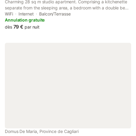
Charming 28 sq m studio apartment. Comprising a kitchenette
separate from the sleeping area, a bedroom with a double bed
or two single beds, and a private bathroom with a shower, bidet,
WiFi
Internet
Balcon/Terrasse
and hairdryer. The apartment also features an outdoor space
Annulation gratuite
with a sea view, a patio or terrace, furnished with a table and
79 €
dès
par nuit
chairs. Pets are allowed upon request, subject to a surcharge.
Equipped with: Flat-screen TV Wi-Fi Ceiling fan (no air
conditioning) Minibar Wardrobe Safe Crib (free upon request)
Private unattended parking
Domus De Maria, Province de Cagliari