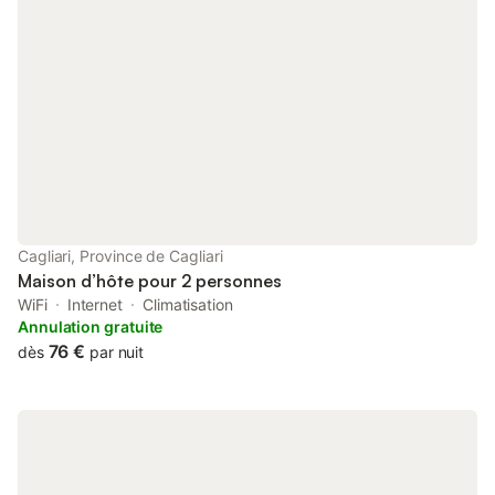
reposer après des journées passées à découvrir le territoire. La
salle de bain privée complète l'équipement des espaces
intérieurs, garantissant tout le confort nécessaire pour un séjour
indépendant et relaxant . La chambre bénéficie de la
climatisation pour garantir un confort climatique maximal
pendant les mois les plus chauds, vous permettant de profiter
d'un environnement toujours frais et agréable . Une force
particulière est représentée par la terrasse privée , qui devient
une véritable retraite en plein air où vous pourrez vous détendre
et profiter de l'environnement environnant. La disponibilité d' un
parking privé répond complètement aux besoins de mobilité,
offrant la tranquillité d'esprit de toujours avoir une place de
Cagliari, Province de Cagliari
parking réservée et sécurisée. L' accès direct à la plage repr
Maison d’hôte pour 2 personnes
WiFi
Internet
Climatisation
Annulation gratuite
76 €
dès
par nuit