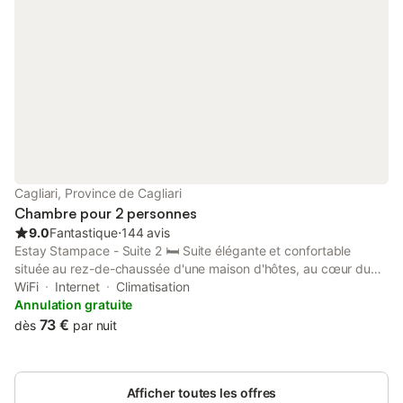
Cagliari, Province de Cagliari
Chambre pour 2 personnes
9.0
Fantastique
⋅
144 avis
Estay Stampace - Suite 2 🛏️ Suite élégante et confortable
située au rez-de-chaussée d'une maison d'hôtes, au cœur du
centre historique de Cagliari, dans la paisible Via Sassari.
WiFi
Internet
Climatisation
Parfaite pour les couples ou les voyageurs solo qui souhaitent
Annulation gratuite
explorer la ville sans renoncer au confort et à la détente. - 🛁
73 €
dès
par nuit
Salle de bain privée avec sèche-cheveux, serviettes, savon et
shampoing, pour que vous vous sentiez comme chez vous. - 📺
Télévision grand écran pour des moments de détente et de
Afficher toutes les offres
divertissement. - ❄️ Climatisation et Wi-Fi gratuit pour assurer un