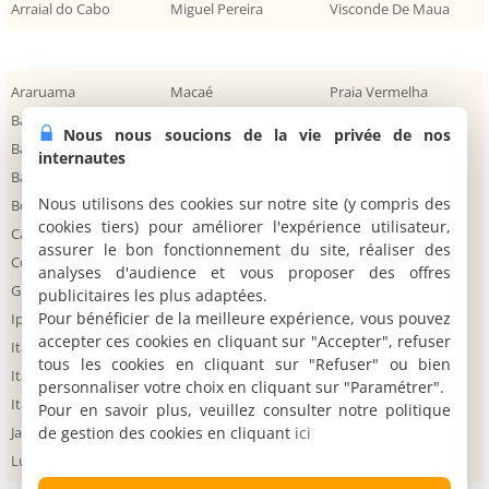
Arraial do Cabo
Miguel Pereira
Visconde De Maua
Araruama
Macaé
Praia Vermelha
Barra de Guaratiba
Magé
Praia de Araçatiba
Nous nous soucions de la vie privée de nos
Barra do Piraí
Mangaratiba
Praia do Bananal
internautes
Barreira
Manguinhos
Resende
Nous utilisons des cookies sur notre site (y compris des
Bom Sucesso
Maricá
Rio das Ostras
cookies tiers) pour améliorer l'expérience utilisateur,
Casimiro de Abreu
Mendes
Sana
assurer le bon fonctionnement du site, réaliser des
Conservatória
Niterói
Saquarema
analyses d'audience et vous proposer des offres
Guapimirim
Nova Friburgo
São João da Barra
publicitaires les plus adaptées.
Pour bénéficier de la meilleure expérience, vous pouvez
Ipiabas
Nova Iguaçu
São Pedro da Aldeia
accepter ces cookies en cliquant sur "Accepter", refuser
Itaipava
Parati-Mirim
São Pedro da Serra
tous les cookies en cliquant sur "Refuser" ou bien
Itaipuaçu
Paty do Alferes
Teresópolis
personnaliser votre choix en cliquant sur "Paramétrer".
Itaperuna
Pedra de Guaratiba
Trindade
Pour en savoir plus, veuillez consulter notre politique
de gestion des cookies en cliquant
ici
Jaconé
Penedo
Valença
Lumiar
Petrópolis
Vassouras