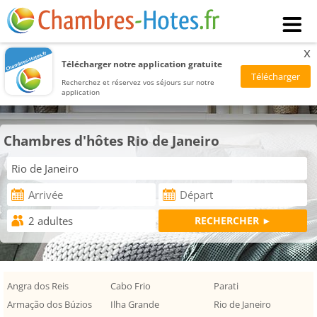
x
Télécharger notre application gratuite
Recherchez et réservez vos séjours sur notre
application
Chambres d'hôtes Rio de Janeiro
Angra dos Reis
Cabo Frio
Parati
Armação dos Búzios
Ilha Grande
Rio de Janeiro