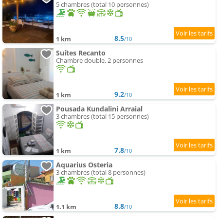
5 chambres (total 10 personnes)
8.5
1 km
/10
Suítes Recanto
Chambre double, 2 personnes
9.2
1 km
/10
Pousada Kundalini Arraial
3 chambres (total 15 personnes)
7.8
1 km
/10
Aquarius Osteria
3 chambres (total 8 personnes)
8.8
1.1 km
/10