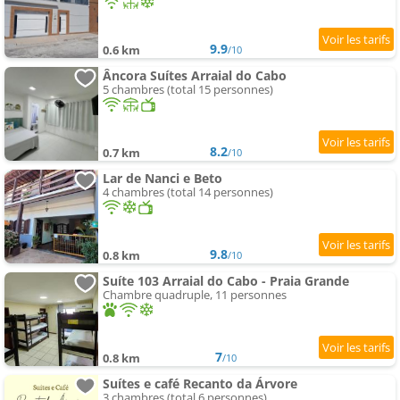
9.9
0.6 km
/10
Âncora Suítes Arraial do Cabo
5 chambres (total 15 personnes)
8.2
0.7 km
/10
Lar de Nanci e Beto
4 chambres (total 14 personnes)
9.8
0.8 km
/10
Suíte 103 Arraial do Cabo - Praia Grande
Chambre quadruple, 11 personnes
7
0.8 km
/10
Suítes e café Recanto da Árvore
3 chambres (total 6 personnes)