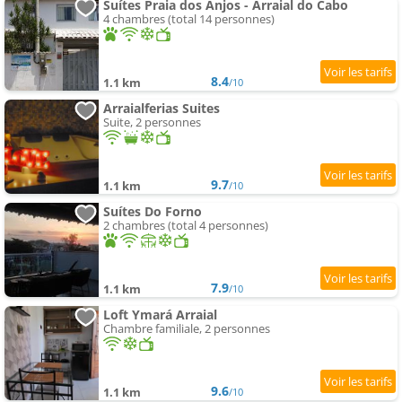
Suítes Praia dos Anjos - Arraial do Cabo
4 chambres (total 14 personnes)
8.4
1.1 km
/10
Arraialferias Suites
Suite, 2 personnes
9.7
1.1 km
/10
Suítes Do Forno
2 chambres (total 4 personnes)
7.9
1.1 km
/10
Loft Ymará Arraial
Chambre familiale, 2 personnes
9.6
1.1 km
/10