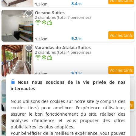
8.4
1.3 km
/10
Oceano Suítes
2 chambres (total 7 personnes)
9.2
1.3 km
/10
Varandas do Atalaia Suítes
2 chambres (total 4 personnes)
9.1
1.4 km
/10
Nous nous soucions de la vie privée de nos
Canto da Canoa Suítes I
5 chambres (total 13 personnes)
internautes
Nous utilisons des cookies sur notre site (y compris des
cookies tiers) pour améliorer l'expérience utilisateur,
9
1.7 km
/10
assurer le bon fonctionnement du site, réaliser des
Suítes do Pontal
analyses d'audience et vous proposer des offres
7 chambres (total 23 personnes)
publicitaires les plus adaptées.
Pour bénéficier de la meilleure expérience, vous pouvez