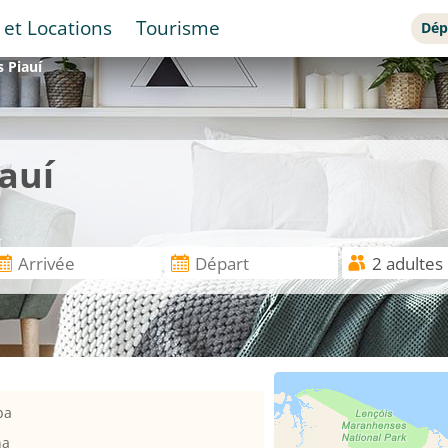
 et Locations
Tourisme
Dép
s
Piauí
auí
ba
na