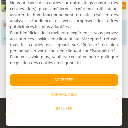
Nous utilisons des cookies sur notre site (y compris des
cookies tiers) pour améliorer l'expérience utilisateur,
9.6
3.7 km
/10
assurer le bon fonctionnement du site, réaliser des
analyses d'audience et vous proposer des offres
Pour obtenir plus de résultats
publicitaires les plus adaptées.
Pour bénéficier de la meilleure expérience, vous pouvez
accepter ces cookies en cliquant sur "Accepter", refuser
Élargir le rayon de recherche à :
24 km
tous les cookies en cliquant sur "Refuser" ou bien
personnaliser votre choix en cliquant sur "Paramétrer".
Pour en savoir plus, veuillez consulter notre politique
de gestion des cookies en cliquant
ici
ACCEPTER
PARAMÉTRER
© Copyright 1998 - 2026
REFUSER
Cybevasion
|
Mentions légales
|
Confidentialité
|
CGU
|
Informations
légales
|
Partenaires
|
Système d'alerte
|