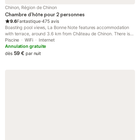
Chinon, Région de Chinon
Chambre d’hôte pour 2 personnes
9.6
Fantastique
⋅
475 avis
Boasting pool views, La Bonne Note features accommodation
with terrace, around 3.6 km from Château de Chinon. There is
an in-house restaurant, plus free private parking and free WiFi
Piscine
WiFi
Internet
are available.
Annulation gratuite
59 €
dès
par nuit