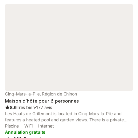
Cinq-Mars-la-Pile, Région de Chinon
Maison d’hôte pour 3 personnes
8.6
Très bien
⋅
177 avis
Les Hauts de Grillemont is located in Cinq-Mars-la-Pile and
features a heated pool and garden views. There is a private
entrance at the guest house for the convenience of those who
Piscine
WiFi
Internet
stay.
Annulation gratuite