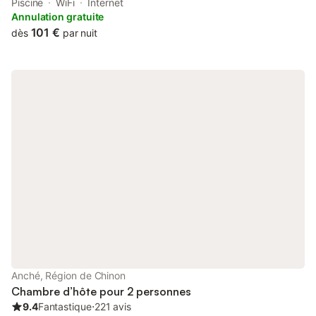
de-Touraine, 13 km from Château des Réaux, 14 km from
Piscine
WiFi
Internet
Château de Langeais, as well as 22 km from Château d'Azay-le-
Annulation gratuite
Rideau.
101 €
dès
par nuit
Anché, Région de Chinon
Chambre d’hôte pour 2 personnes
9.4
Fantastique
⋅
221 avis