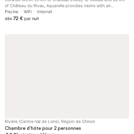
of Château du Rivau, Aquarelle provides rooms with air
conditioning and a private bathroom in Sainte-Maure-de-
Piscine
WiFi
Internet
Touraine.
72 €
dès
par nuit
Rivière (Centre-Val de Loire), Région de Chinon
Chambre d’hôte pour 2 personnes