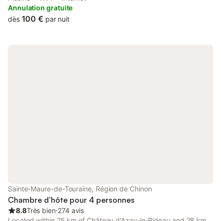
Annulation gratuite
100 €
dès
par nuit
Sainte-Maure-de-Touraine, Région de Chinon
Chambre d’hôte pour 4 personnes
8.8
Très bien
⋅
274 avis
Located within 25 km of Château d'Azay-le-Rideau and 28 km