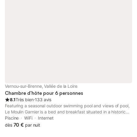
Vernou-sur-Brenne, Vallée de la Loire
Chambre d’hôte pour 6 personnes
8.1
Très bien
⋅
133 avis
Featuring a seasonal outdoor swimming pool and views of pool,
Le Moulin Garnier is a bed and breakfast situated in a historic
building in Vernou-sur-Brenne, 13 km from Saint-Pierre-des-
Piscine
WiFi
Internet
Corps Train Station.
70 €
dès
par nuit