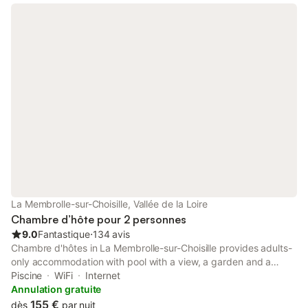
La Membrolle-sur-Choisille, Vallée de la Loire
Chambre d’hôte pour 2 personnes
9.0
Fantastique
⋅
134 avis
Chambre d'hôtes in La Membrolle-sur-Choisille provides adults-
only accommodation with pool with a view, a garden and a
shared lounge. There is a private entrance at the bed and
Piscine
WiFi
Internet
breakfast for the convenience of those who stay.
Annulation gratuite
155 €
dès
par nuit