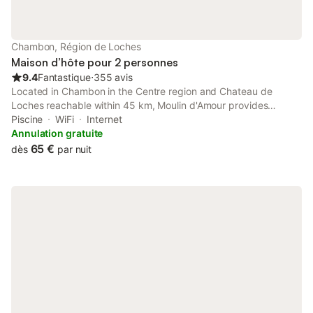
Chambon, Région de Loches
Maison d’hôte pour 2 personnes
9.4
Fantastique
⋅
355 avis
Located in Chambon in the Centre region and Chateau de
Loches reachable within 45 km, Moulin d'Amour provides
accommodation with free WiFi, a children's playground, a
Piscine
WiFi
Internet
private beach area and free private parking.
Annulation gratuite
65 €
dès
par nuit