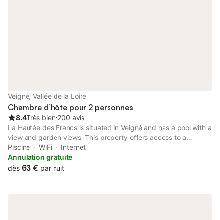
Veigné, Vallée de la Loire
Chambre d’hôte pour 2 personnes
8.4
Très bien
⋅
200 avis
La Hautée des Francs is situated in Veigné and has a pool with a
view and garden views. This property offers access to a
terrace, free private parking and free WiFi.
Piscine
WiFi
Internet
Annulation gratuite
63 €
dès
par nuit