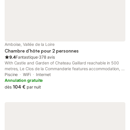
Amboise, Vallée de la Loire
Chambre d’hôte pour 2 personnes
9.4
Fantastique
⋅
378 avis
With Castle and Garden of Chateau Gaillard reachable in 500
metres, Le Clos de la Commanderie features accommodation, a
restaurant, a garden, a pool, a bar and a shared lounge. Free
Piscine
WiFi
Internet
WiFi is offered.
Annulation gratuite
104 €
dès
par nuit