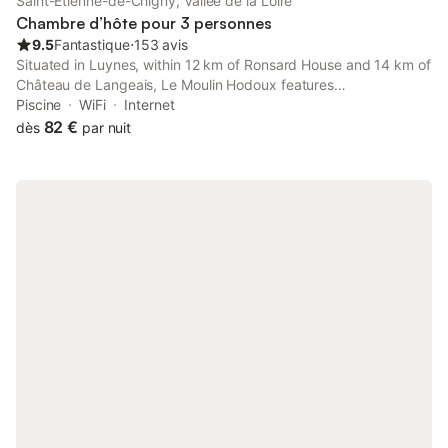
Saint-Étienne-de-Chigny, Vallée de la Loire
Chambre d’hôte pour 3 personnes
9.5
Fantastique
⋅
153 avis
Situated in Luynes, within 12 km of Ronsard House and 14 km of
Château de Langeais, Le Moulin Hodoux features
accommodation with a seasonal outdoor swimming pool and
Piscine
WiFi
Internet
free WiFi as well as free private parking for guests who drive.
82 €
dès
par nuit