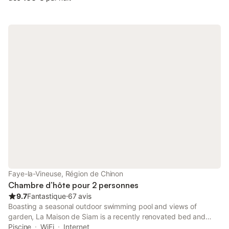
Faye-la-Vineuse, Région de Chinon
Chambre d’hôte pour 2 personnes
9.7
Fantastique
⋅
67 avis
Boasting a seasonal outdoor swimming pool and views of
garden, La Maison de Siam is a recently renovated bed and
breakfast set in Faye-la-Vineuse, 19 km from Château du Rivau.
Piscine
WiFi
Internet