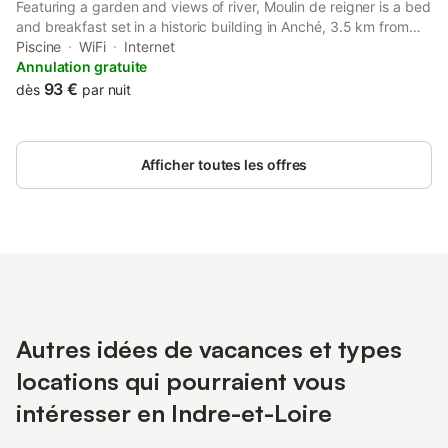
Featuring a garden and views of river, Moulin de reigner is a bed
and breakfast set in a historic building in Anché, 3.5 km from
Château du Rivau. This property offers access to a terrace, free
Piscine
WiFi
Internet
private parking and free WiFi.
Annulation gratuite
93 €
dès
par nuit
Afficher toutes les offres
Autres idées de vacances et types
locations qui pourraient vous
intéresser en Indre-et-Loire