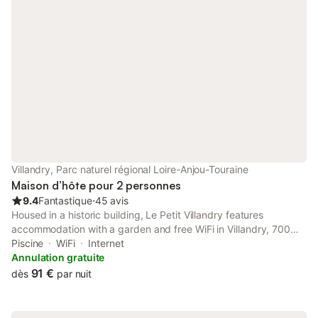
Villandry, Parc naturel régional Loire-Anjou-Touraine
Maison d’hôte pour 2 personnes
9.4
Fantastique
⋅
45 avis
Housed in a historic building, Le Petit Villandry features
accommodation with a garden and free WiFi in Villandry, 700
metres from Château de Villandry. With pool views, this
Piscine
WiFi
Internet
accommodation offers a patio and a swimming pool.
Annulation gratuite
91 €
dès
par nuit