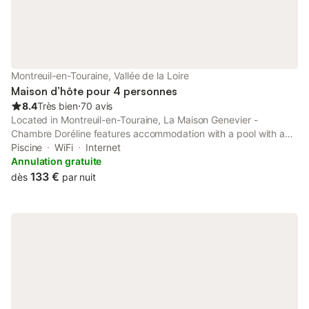
Montreuil-en-Touraine, Vallée de la Loire
Maison d’hôte pour 4 personnes
8.4
Très bien
⋅
70 avis
Located in Montreuil-en-Touraine, La Maison Genevier -
Chambre Doréline features accommodation with a pool with a
view. This property offers access to a terrace, free private
Piscine
WiFi
Internet
parking and free WiFi.
Annulation gratuite
133 €
dès
par nuit