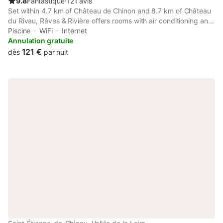
9.8
Fantastique
⋅
121 avis
Set within 4.7 km of Château de Chinon and 8.7 km of Château
du Rivau, Rêves & Rivière offers rooms with air conditioning and
a private bathroom in Rivière. This bed and breakfast features a
Piscine
WiFi
Internet
heated pool, a garden and free private parking.
Annulation gratuite
121 €
dès
par nuit