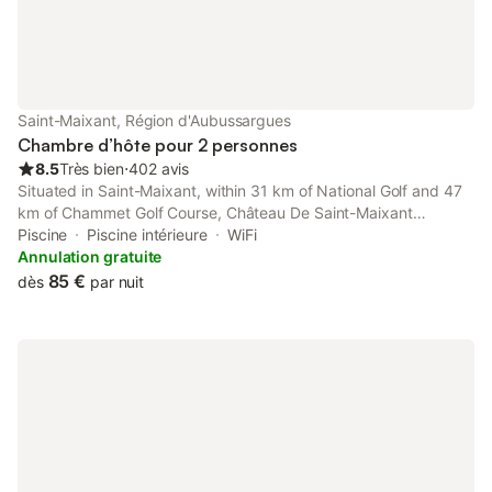
Saint-Maixant, Région d'Aubussargues
Chambre d’hôte pour 2 personnes
8.5
Très bien
⋅
402 avis
Situated in Saint-Maixant, within 31 km of National Golf and 47
km of Chammet Golf Course, Château De Saint-Maixant
features accommodation with an indoor pool and free WiFi as
Piscine
Piscine intérieure
WiFi
well as free private parking for guests who drive.
Annulation gratuite
85 €
dès
par nuit