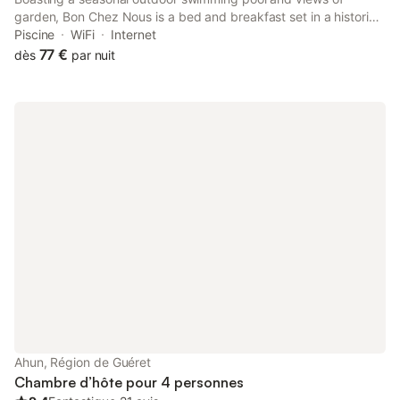
garden, Bon Chez Nous is a bed and breakfast set in a historic
building in Saint-Amand-Jartoudeix, 36 km from ESTER
Piscine
WiFi
Internet
Limoges Technopole.
77 €
dès
par nuit
Ahun, Région de Guéret
Chambre d’hôte pour 4 personnes