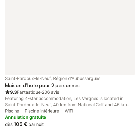
Saint-Pardoux-le-Neuf, Région d'Aubussargues
Maison d’hôte pour 2 personnes
9.3
Fantastique
⋅
206 avis
Featuring 4-star accommodation, Les Vergnes is located in
Saint-Pardoux-le-Neuf, 40 km from National Golf and 46 km
from Chammet Golf Course. This property offers access to a
Piscine
Piscine intérieure
WiFi
terrace, free private parking and free WiFi.
Annulation gratuite
105 €
dès
par nuit