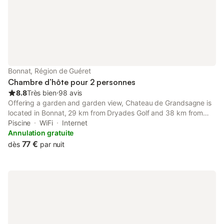
Bonnat, Région de Guéret
Chambre d’hôte pour 2 personnes
8.8
Très bien
⋅
98 avis
Offering a garden and garden view, Chateau de Grandsagne is
located in Bonnat, 29 km from Dryades Golf and 38 km from
National Golf. There is a sun terrace and guests can make use
Piscine
WiFi
Internet
of free WiFi and free private parking.
Annulation gratuite
77 €
dès
par nuit