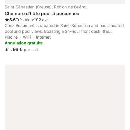
environs, cette maison offre un cadre fonctionnel pour votre
Saint-Sébastien (Creuse), Région de Guéret
visite dans cette partie de la France.
Chambre d’hôte pour 3 personnes
8.6
Très bien
⋅
102 avis
Chez Beaumont is situated in Saint-Sébastien and has a heated
pool and pool views. Boasting a 24-hour front desk, this
property also provides guests with a children's playground.
Piscine
WiFi
Internet
Annulation gratuite
96 €
dès
par nuit