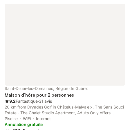
Saint-Dizier-les-Domaines, Région de Guéret
Maison d’hôte pour 2 personnes
9.2
Fantastique
⋅
31 avis
20 km from Dryades Golf in Châtelus-Malvaleix, The Sans Souci
Estate - The Chalet Studio Apartment, Adults Only offers
accommodation with access to wellness packages and beauty
Piscine
WiFi
Internet
services.
Annulation gratuite