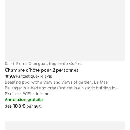
ensoleillées. Un parking est disponible sur place et
l'établissement propose un stationnement privé. Les environs
offrent un accès direct à la nature, la rivière La Creuse étant
située à seulement 1 km. Veuillez noter que l'établissement est
strictement non-fumeurs et que les événements ne sont pas
autorisés.
Saint-Pierre-Chérignat, Région de Guéret
Chambre d’hôte pour 2 personnes
9.8
Fantastique
⋅
14 avis
Boasting pool with a view and views of garden, Le Mas
Bellanger is a bed and breakfast set in a historic building in
Saint-Pierre-Chérignat, 35 km from ESTER Limoges Technopole.
Piscine
WiFi
Internet
Annulation gratuite
103 €
dès
par nuit