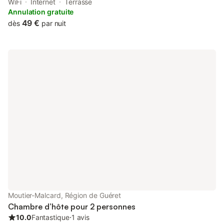
km from Sainte-Agathe Golf Course.
WiFi
Internet
Terrasse
Annulation gratuite
49 €
dès
par nuit
Moutier-Malcard, Région de Guéret
Chambre d’hôte pour 2 personnes
10.0
Fantastique
⋅
1 avis