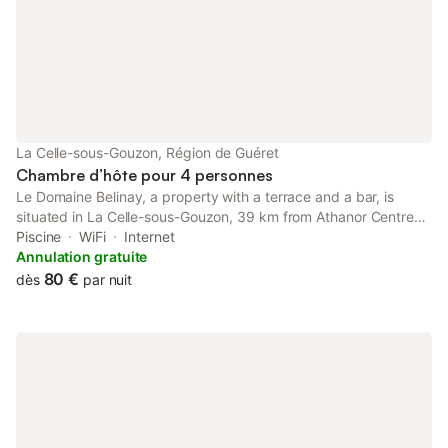
La Celle-sous-Gouzon, Région de Guéret
Chambre d’hôte pour 4 personnes
Le Domaine Belinay, a property with a terrace and a bar, is
situated in La Celle-sous-Gouzon, 39 km from Athanor Centre
de Congrès, 200 metres from National Golf, as well as 44 km
Piscine
WiFi
Internet
from Sainte-Agathe Golf Course.
Annulation gratuite
80 €
dès
par nuit