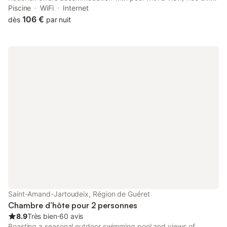
and a garden, around 35 km from National Golf.
Piscine
WiFi
Internet
106 €
dès
par nuit
Saint-Amand-Jartoudeix, Région de Guéret
Chambre d’hôte pour 2 personnes
8.9
Très bien
⋅
60 avis
Boasting a seasonal outdoor swimming pool and views of