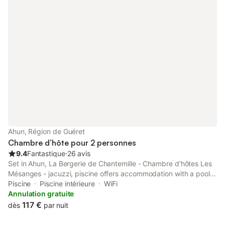
Ahun, Région de Guéret
Chambre d’hôte pour 2 personnes
9.4
Fantastique
⋅
26 avis
Set in Ahun, La Bergerie de Chantemille - Chambre d'hôtes Les
Mésanges - jacuzzi, piscine offers accommodation with a pool
with a view and quiet street views. Spa facilities is available for
Piscine
Piscine intérieure
WiFi
guests.
Annulation gratuite
117 €
dès
par nuit