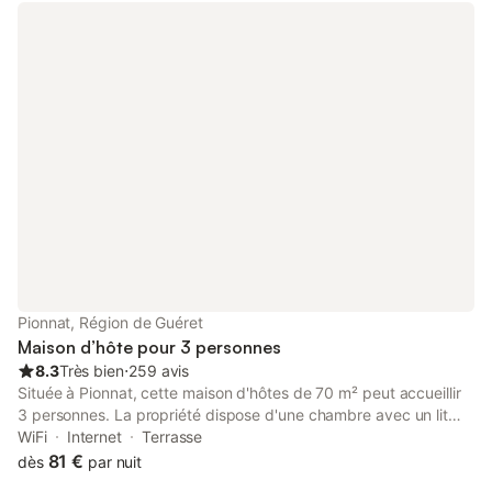
Pionnat, Région de Guéret
Maison d’hôte pour 3 personnes
8.3
Très bien
⋅
259 avis
Située à Pionnat, cette maison d'hôtes de 70 m² peut accueillir
3 personnes. La propriété dispose d'une chambre avec un lit
king-size et d'une salle de bains privative, offrant un
WiFi
Internet
Terrasse
environnement calme grâce à ses chambres insonorisées et ses
81 €
dès
par nuit
équipements hypoallergéniques. Vous avez accès à un salon