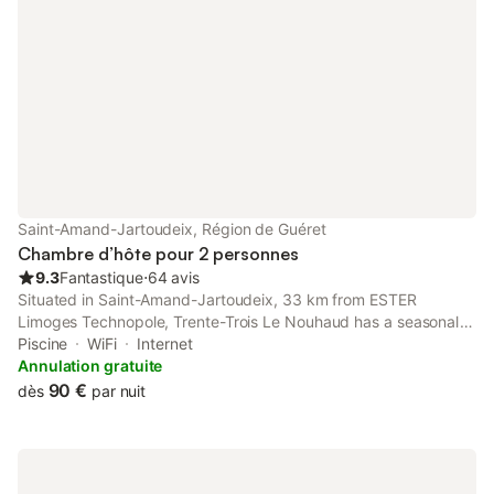
Saint-Amand-Jartoudeix, Région de Guéret
Chambre d’hôte pour 2 personnes
9.3
Fantastique
⋅
64 avis
Situated in Saint-Amand-Jartoudeix, 33 km from ESTER
Limoges Technopole, Trente-Trois Le Nouhaud has a seasonal
outdoor swimming pool, parking on-site and rooms with free
Piscine
WiFi
Internet
WiFi access. The accommodation has a sauna and a hot tub.
Annulation gratuite
90 €
dès
par nuit