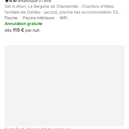
9.4
Fantastique
⋅
21 avis
Set in Ahun, La Bergerie de Chantemille - Chambre d'hôtes
familiale les Dahlias - jacuzzi, piscine has accommodation 33
km from National Golf. This property offers access to a terrace,
Piscine
Piscine intérieure
WiFi
free private parking and free WiFi.
Annulation gratuite
115 €
dès
par nuit