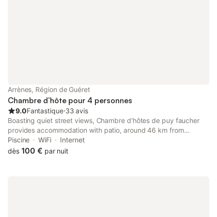
Arrènes, Région de Guéret
Chambre d’hôte pour 4 personnes
9.0
Fantastique
⋅
33 avis
Boasting quiet street views, Chambre d'hôtes de puy faucher
provides accommodation with patio, around 46 km from
Porcelaine Golf Course. This property offers access to a terrace,
Piscine
WiFi
Internet
free private parking and free WiFi.
100 €
dès
par nuit