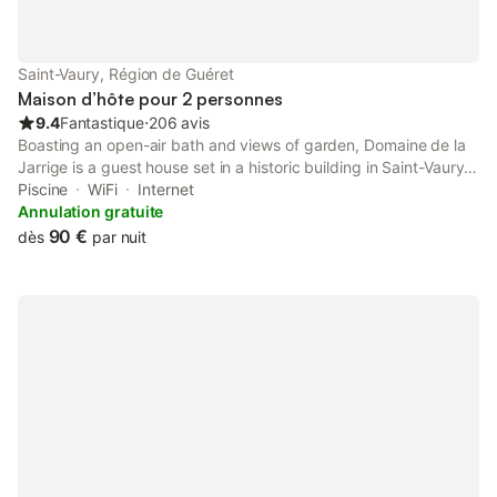
Saint-Vaury, Région de Guéret
Maison d’hôte pour 2 personnes
9.4
Fantastique
⋅
206 avis
Boasting an open-air bath and views of garden, Domaine de la
Jarrige is a guest house set in a historic building in Saint-Vaury,
41 km from National Golf. This property offers access to a
Piscine
WiFi
Internet
terrace and free private parking.
Annulation gratuite
90 €
dès
par nuit