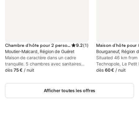
Chambre d’hôte pour 2 personnes
9.2
(
1
)
Moutier-Malcard, Région de Guéret
Bourganeuf, Région d
Maison de caractère dans un cadre
Situated 46 km from
tranquille. 5 chambres avec sanitaires
Technopole, Le Petit 
privés et au décor particulièrement
dès
75 €
/
nuit
accommodation with a
dès
60 €
/
nuit
soigné. Séjour et salon. Jardin, cour et
seasonal outdoor sw
parking clos. Vue superbe. Repas du soir
garden. This property
sur demande. Repas 29 € par personne.
terrace and free priv
Afficher toutes les offres
Il y a un joli gîte de 4 personnes dans
l'annexe. Séjours de randonnées
pédestres, vélo, VTT, golf, sculpture et
peinture. Excellent point de départ pour
découvrir La Creuse et l'Indre. Maisons
non fumeurs. Animaux acceptés payants
Connectez-vous et économisez
Se connecter
dans le gîte. Petit déjeuner copieux,
jusqu'à 10% sur nos logements.
chauffage, draps et linge de toilettes