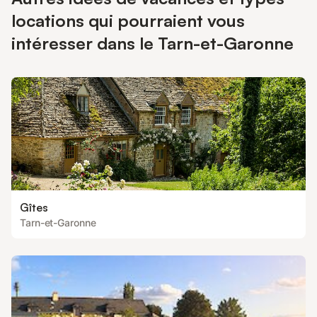
Blanc, visitez les musées d'art de Montauban et dégustez des
spécialités régionales dans des restaurants conviviaux.
locations qui pourraient vous
intéresser dans le Tarn-et-Garonne
Gîtes
Tarn-et-Garonne