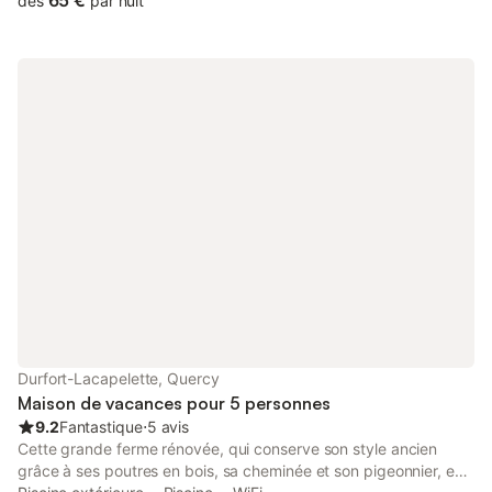
65 €
dès
par nuit
30 minutes de Montauban et d’Agen et à 50 minutes de
Toulouse, nous vous accueillons « Au Cœur des Eléments »,
dans la très belle maison bourgeoise de 1820 que nous venons
de rénover avec soin et passion. Nous vous proposons des
prestations de grande qualité : - 2 chambres de 21 m² (rez-de-
chaussée) et de 27 m² (1er étage) - 3 suites entre 32 et 42 m²
avec terrasse ou balcon privatif (1er étage) - literie king size de
grande qualité - grand jardin de 2500 m² arboré, terrasse
couverte - piscine 12 x 4 m - parking sur la propriété - salon-
salle à manger avec cheminée, à disposition des hôtes Nous
sommes ouverts de mai à octobre.
Durfort-Lacapelette, Quercy
Maison de vacances pour 5 personnes
9.2
Fantastique
⋅
5 avis
Cette grande ferme rénovée, qui conserve son style ancien
grâce à ses poutres en bois, sa cheminée et son pigeonnier, est