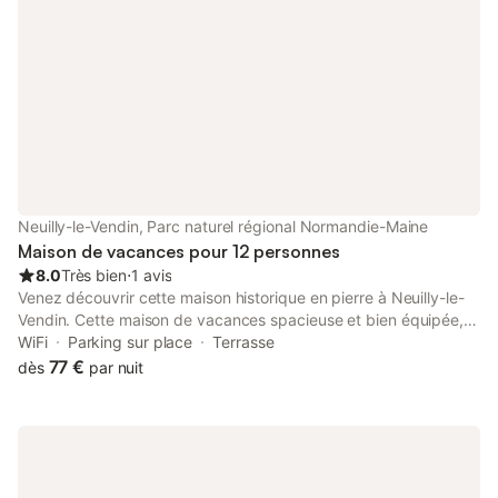
Neuilly-le-Vendin, Parc naturel régional Normandie-Maine
Maison de vacances pour 12 personnes
8.0
Très bien
⋅
1 avis
Venez découvrir cette maison historique en pierre à Neuilly-le-
Vendin. Cette maison de vacances spacieuse et bien équipée,
datant de 1798, vous offre le cadre idéal pour passer des
WiFi
Parking sur place
Terrasse
vacances insouciantes en famille nombreuse. Le grand jardin
77 €
dès
par nuit
avec terrasse offre beaucoup d'espace pour les enfants et est
équipé de jouets. Profitez ici de vos vacances en jouant au
badminton, en lisant sur la terrasse et en passant des soirées
d'été agréables avec de délicieux repas faits maison. Prenez le
petit-déjeuner ensemble sur la terrasse et planifiez vos
excursions et activités. Découvrez la petite ville de Lassay-les-