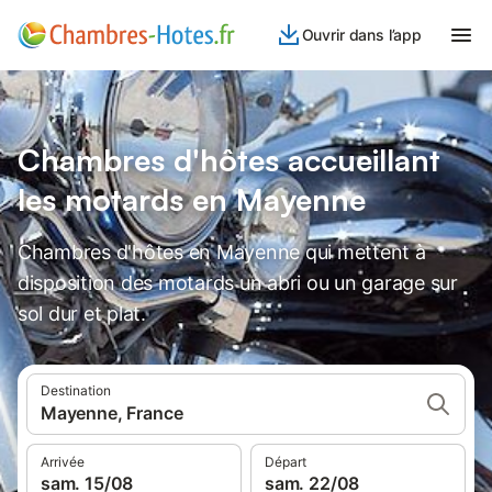
Ouvrir dans l’app
Chambres d'hôtes accueillant
les motards en Mayenne
Chambres d'hôtes en Mayenne qui mettent à
disposition des motards un abri ou un garage sur
sol dur et plat.
Destination
Mayenne, France
Arrivée
Départ
sam. 15/08
sam. 22/08