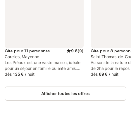
Gîte pour 11 personnes
9.6
(
9
)
Gîte pour 8 personn
Carelles, Mayenne
Saint-Thomas-de-Cou
Les Préaux est une vaste maison, idéale
Au son de la nature d
pour un séjour en famille ou ente amis.
de 2ha pour le repos 
Ses 4 suites (chambre avec salle de
dès
135 €
/
nuit
est dans un espace n
dès
69 €
/
nuit
douche et wc attenants) offrent un
premiers étangs de p
confort exceptionnel. Le salon - séjour et
Semondière, découvre
cuisine ouverte -60m²- concourent à
canards et les ânes. 
Afficher toutes les offres
l'ambiance chaleureuse du gîte. Seuls
sur la balançoire acc
quelques éléments de décoration
ou glissez sur la peti
rappellent l'ancienne école....mais la
(enfants). Conçu pou
piscine, la salle de billard et les grands
rez-de-chaussée est
espaces extérieurs mettent tout le monde
de vie, cuisine et séjo
à l'aise ! La piscine intérieure est chauffée
Connectez-vous et économisez
chambre avec sa sall
Se connecter