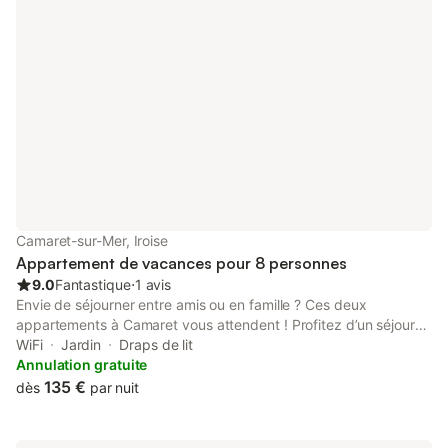
Camaret-sur-Mer, Iroise
Appartement de vacances pour 8 personnes
9.0
Fantastique
⋅
1 avis
Envie de séjourner entre amis ou en famille ? Ces deux
appartements à Camaret vous attendent ! Profitez d’un séjour
en toute tranquillité dans une résidence de trois appartements,
WiFi
Jardin
Draps de lit
avec les deux logements situés au même niveau. Le centre de
Annulation gratuite
Camaret est accessible à pied en 600 m, et le sentier GR34 se
135 €
dès
par nuit
trouve à moins de 400 m. Le premier logement offre 2
chambres : la première est équipée de deux lits de 90x190 cm,
d’un placard de rangement et d’une TV (chaînes françaises). La