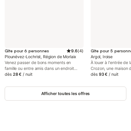
Gîte pour 6 personnes
9.6
(
4
)
Gîte pour 5 personn
Plounévez-Lochrist, Région de Morlaix
Argol, Iroise
Venez passer de bons moments en
À louer à l'entrée de 
famille ou entre amis dans un endroit
Crozon, une maison d
CALME et REPOSANT en bord de mer.
dès
28 €
/
nuit
m² avec accès direct 
dès
93 €
/
nuit
Nous vous accueillons toute l'année dans
GR34. La maison est
une maison récente avec une vue
rénovée, sur un terra
EXCEPTIONNELLE sur la mer. Située à
hectare. Cuisine :
Afficher toutes les offres
100 mètres du GR 34 et de la baie du
réfrigérateur/congélat
Kernic, proche des plages de Keremma,
micro-ondes, lave-vai
ce coin de Bretagne est idéalement situé
induction, cafetière, b
pour visiter tout le littoral. Vous pourrez
Salle de bain : douche 
vous reposer et vous promener au cœur
sèche-serviette, sèc
du Léon. Venez découvrir les nombreuses
Connectez-vous et économisez
WC indépendant, lav
Se connecter