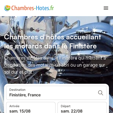
Chambres d'hôtes accueillant
les motards dans le Finistère
Chambres d'hôtes dans le Finistère qui mettent à
disposition des motards un abri ou un garage sur
sol dur et plat.
Destination
Finistère, France
Arrivée
Départ
sam. 15/08
sam. 22/08