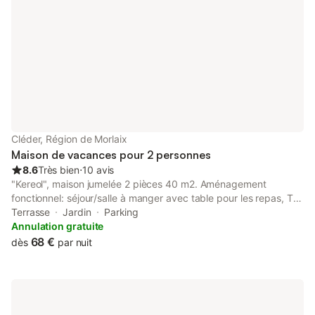
Détecteur de fumée.
Cléder, Région de Morlaix
Maison de vacances pour 2 personnes
8.6
Très bien
⋅
10 avis
"Kereol", maison jumelée 2 pièces 40 m2. Aménagement
fonctionnel: séjour/salle à manger avec table pour les repas, TV,
radio et DVD. Sortie sur le jardin. 1 chambre avec 1 grand-lit
Terrasse
Jardin
Parking
(140 cm, longueur 190 cm). Petite cuisine (2 plaques à
Annulation gratuite
induction, grille-pain, bouilloire électrique, micro-ondes,
68 €
dès
par nuit
cafetière électrique, combiné micro-ondes). Douche/WC.
Chauffage électrique. Sol en bois. Jardinet. Meubles de
terrasse, chaises longues (2). Superbe vue sur la mer. A
disposition: lave-linge. Veuillez noter: maison non-fumeur.
Détecteur de fumée, extincteur. 29030 000009 10