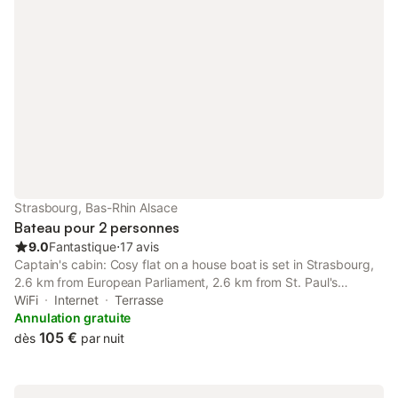
Strasbourg, Bas-Rhin Alsace
Bateau pour 2 personnes
9.0
Fantastique
⋅
17 avis
Captain's cabin: Cosy flat on a house boat is set in Strasbourg,
2.6 km from European Parliament, 2.6 km from St. Paul's
Church, as well as 2.7 km from Strasbourg Exhibition Centre.
WiFi
Internet
Terrasse
The property is around 3.5 km from Strasbourg Cathedral, 3.
Annulation gratuite
105 €
dès
par nuit