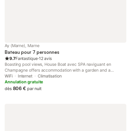
Ay (Marne), Marne
Bateau pour 7 personnes
9.7
Fantastique
⋅
12 avis
Boasting pool views, House Boat avec SPA naviguant en
Champagne offers accommodation with a garden and a
balcony, around 3.3 km from Epernay Train Station. The
WiFi
Internet
Climatisation
property features river and garden views, and is 26 km from
Annulation gratuite
Léo Lagrange Park.
806 €
dès
par nuit