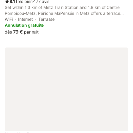
8.1
Très bien
⋅
177 avis
Set within 1.3 km of Metz Train Station and 1.8 km of Centre
Pompidou-Metz, Péniche MaPensée in Metz offers a terrace
and rooms with free WiFi. There is a private entrance at the boat
WiFi
Internet
Terrasse
for the convenience of those who stay.
Annulation gratuite
79 €
dès
par nuit