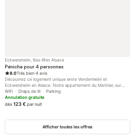
Eckwersheim, Bas-Rhin Alsace
Péniche pour 4 personnes
8.0
Très bien
⋅
4 avis
Découvrez ce logement unique entre Vendenheim et
Eckwersheim en Alsace. Notre appartement du Marinier, sur
deux niveaux de 23 m², offre salon, salle à manger et
WiFi
Draps de lit
Parking
kitchenette. Chambre, salle de bain, et futon pour deux
Annulation gratuite
personnes supplémentaires. À 1,5 km de la gare (7 min de
123 €
dès
par nuit
Strasbourg en train), 1 km de supérettes, pharmacies,
restaurants, 2 km d'un maraîcher, 3 km de supermarchés, et 6
km d'un immense centre commercial. Accès direct à la piste
Afficher toutes les offres
cyclable le long du canal pour d'agréables balades.