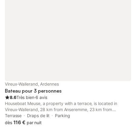
Vireux-Wallerand, Ardennes
Bateau pour 3 personnes
8.6
Très bien
⋅
6 avis
Houseboat Meuse, a property with a terrace, is located in
Vireux-Wallerand, 28 km from Anseremme, 23 km from
Florennes Avia Golf Club, as well as 29 km from Bayard Rock.
Terrasse
Draps de lit
Parking
116 €
dès
par nuit