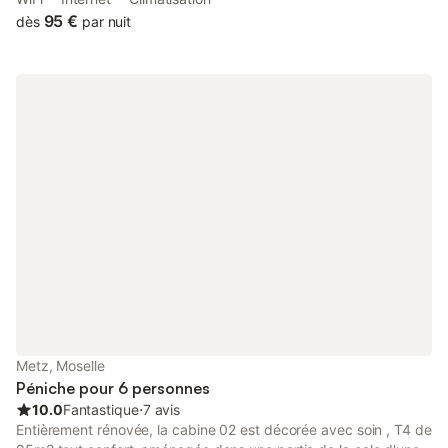
and barbecue facilities. The air-conditioned accommodation is
95 €
dès
par nuit
2.
Metz, Moselle
Péniche pour 6 personnes
10.0
Fantastique
⋅
7 avis
Entièrement rénovée, la cabine 02 est décorée avec soin , T4 de