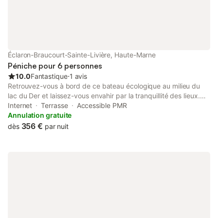
Éclaron-Braucourt-Sainte-Livière, Haute-Marne
Péniche pour 6 personnes
10.0
Fantastique
⋅
1 avis
Retrouvez-vous à bord de ce bateau écologique au milieu du
lac du Der et laissez-vous envahir par la tranquillité des lieux.
Observez les oiseaux et les poissons du lac, naviguez jusqu'au
Internet
Terrasse
Accessible PMR
meilleur emplacement pour voir le coucher ou le lever du soleil,
Annulation gratuite
nagez, pêchez, promenez-vous dans cette nature préservée.
356 €
dès
par nuit
Profitez des prestations de qualité de cet hébergement insolite
confortable et écologique, avec terrasses et vue panoramique
pour un séjour inoubliable.