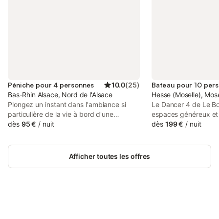
Péniche pour 4 personnes
10.0
(
25
)
Bateau pour 10 per
Bas-Rhin Alsace, Nord de l'Alsace
Hesse (Moselle), Mose
Plongez un instant dans l'ambiance si
Le Dancer 4 de Le Bo
particulière de la vie à bord d'une
espaces généreux e
péniche. Nous vous proposons de
dès
95 €
/
nuit
bien équilibré, ce qui
dès
199 €
/
nuit
séjourner dans le charmant logement du
très appréciée des fa
marinier de l'Arcadia. Le bateau est
groupes recherchant 
amarré sur le canal de la Marne au Rhin,
complexité. Conçu po
Afficher toutes les offres
en plein cœur de la nature, au pied du
conviviale, il propos
Parc naturel régional des Vosges du
pour se détendre ens
Nord, à 35 min de Strasbourg et à 1h10
offrant des cabines p
d'un grand parc d'attractions. Vous
moments de tranquilli
pourrez profiter du calme régnant au
lumineux et ses espa
bord de l'eau et découvrir notre
Connectez-vous et économisez
créent une atmosphè
Se connecter