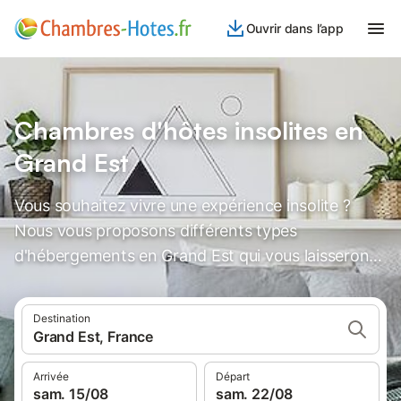
Ouvrir dans l’app
Chambres d'hôtes insolites en
Grand Est
Vous souhaitez vivre une expérience insolite ?
Nous vous proposons différents types
d'hébergements en Grand Est qui vous laisseront
des souvenirs inoubliables.
Destination
Grand Est, France
Arrivée
Départ
sam. 15/08
sam. 22/08