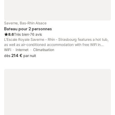
Saverne, Bas-Rhin Alsace
Bateau pour 2 personnes
8.6
Très bien
⋅
76 avis
L'Escale Royale Saverne - Rhin - Strasbourg features a hot tub,
as well as air-conditioned accommodation with free WiFi in
Saverne, 36 km from Zénith de Strasbourg. The
WiFi
Internet
Climatisation
accommodation has a spa bath.
214 €
dès
par nuit