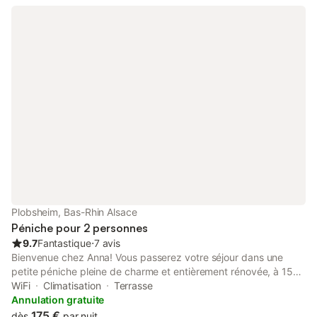
Plobsheim, Bas-Rhin Alsace
Péniche pour 2 personnes
9.7
Fantastique
⋅
7 avis
Bienvenue chez Anna! Vous passerez votre séjour dans une
petite péniche pleine de charme et entièrement rénovée, à 15
minutes de Strasbourg et 30 minutes d’Europapark. Située en
WiFi
Climatisation
Terrasse
pleine nature, la Peniche est facilement accessible en voiture
Annulation gratuite
(parking au pied du bateau) et en transports en commun (arrêt
175 €
dès
par nuit