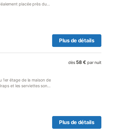
déalement placée près du
 Pont d'Ouilly (2 km) , La
). Au beau temps vous
ité avec vos enfants sur
Plus de détails
58 €
dès
par nuit
u 1er étage de la maison de
 draps et les serviettes sont
disposition sur le pallier. TV
) Dans un site très calme,
Plus de détails