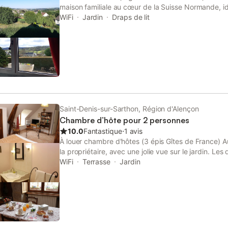
l'autoroute A84, au départ de Villedieu les Poêles.
maison familiale au cœur de la Suisse Normande, i
GRP pour 2 étapes et de la vélofrancette, proche de
WiFi
Jardin
Draps de lit
Roche d'Oëtre (6 km).Clécy (15 km), Berjou (5 km
pouvez profiter de la terrasse et du jardin. Possibil
demande.
Saint-Denis-sur-Sarthon, Région d'Alençon
Chambre d’hôte pour 2 personnes
10.0
Fantastique
⋅
1 avis
À louer chambre d'hôtes (3 épis Gîtes de France) A
la propriétaire, avec une jolie vue sur le jardin. Les
fournis. Un petit frigidaire et un micro-ondes sont à 
WiFi
Terrasse
Jardin
dans la chambre (un lit supplémentaire est possible
proche des Alpes Mancelles et d'Alençon.