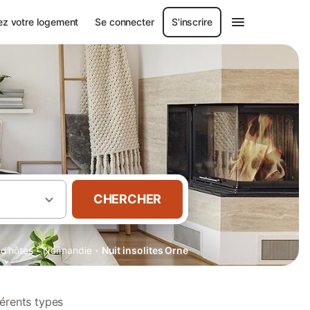
ez votre logement
Se connecter
S'inscrire
CHERCHER
·
·
d'hôtes
Normandie
Nuit insolites Orne
férents types