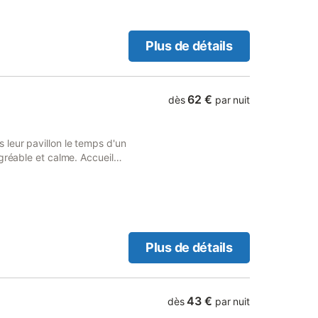
plémentaire (1 personne) : 25
Plus de détails
62 €
dès
par nuit
leur pavillon le temps d'un
gréable et calme. Accueil
portes d'Alençon et de son
ire à la chambre double. Lit
ant + 3 ans / 20 € 30%
Plus de détails
43 €
dès
par nuit