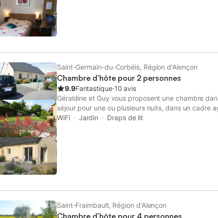
personne. Belle vue sur le golf de Bellême. Lit sup
€
Saint-Germain-du-Corbéis, Région d'Alençon
Chambre d’hôte pour 2 personnes
9.9
Fantastique
⋅
10 avis
Géraldine et Guy vous proposent une chambre dans 
séjour pour une ou plusieurs nuits, dans un cadre a
chaleureux. Saint-Germain du Corbéis se situe aux 
WiFi
Jardin
Draps de lit
centre-ville. Possibilité d'ajouter un lit supplémenta
supplémentaire bébé : 10 € Lit supplémentaire enf
d'acompte au delà de 2 jours de réservation
Saint-Fraimbault, Région d'Alençon
Chambre d’hôte pour 4 personnes