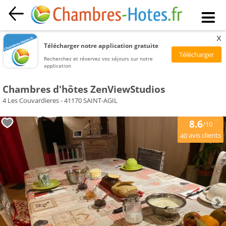
x
Télécharger notre application gratuite
Recherchez et réservez vos séjours sur notre
application
Chambres d'hôtes ZenViewStudios
4 Les Couvardieres - 41170 SAINT-AGIL
8.6
/10
avis clients
40