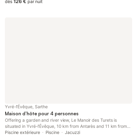
the property is 12 km from Le Mans Circuit and 14 km from
126 €
dès
par nuit
Antarès.
Yvré-l'Évêque, Sarthe
Maison d’hôte pour 4 personnes
Offering a garden and river view, Le Manoir des Turets is
situated in Yvré-lʼÉvêque, 10 km from Antarès and 11 km from
Le Mans Circuit. This property offers access to a terrace, free
Piscine extérieure
Piscine
Jacuzzi