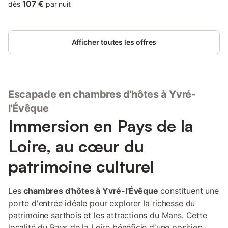
private parking and free WiFi.
107 €
dès
par nuit
Afficher toutes les offres
Escapade en chambres d'hôtes à Yvré-
l'Évêque
Immersion en Pays de la
Loire, au cœur du
patrimoine culturel
Les
chambres d'hôtes à Yvré-l'Évêque
constituent une
porte d'entrée idéale pour explorer la richesse du
patrimoine sarthois et les attractions du Mans. Cette
localité du Pays de la Loire bénéficie d'une position