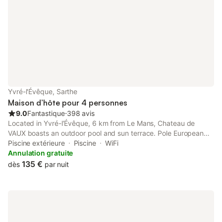
Yvré-l'Évêque, Sarthe
Maison d’hôte pour 4 personnes
9.0
Fantastique
⋅
398 avis
Located in Yvré-l’Évêque, 6 km from Le Mans, Chateau de
VAUX boasts an outdoor pool and sun terrace. Pole European
Du Cheval is located 2.7 km from the property and Le Mans
Piscine extérieure
Piscine
WiFi
Circuit is a 15-minute drive away.
Annulation gratuite
135 €
dès
par nuit