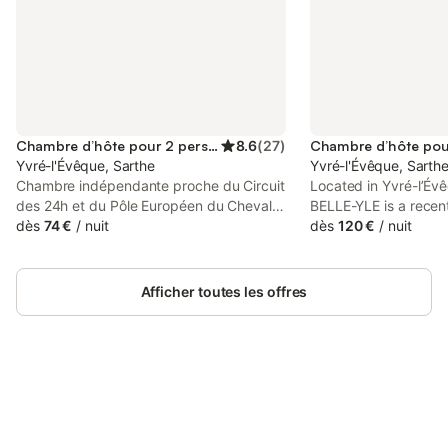
Chambre d’hôte pour 2 personnes
8.6
(
27
)
Yvré-l'Évêque, Sarthe
Yvré-l'Évêque, Sarth
Chambre indépendante proche du Circuit
Located in Yvré-lʼÉ
des 24h et du Pôle Européen du Cheval is
BELLE-YLE is a recen
set in Yvré-lʼÉvêque, 16 km from Le Mans
dès
74 €
/
nuit
accommodation, 11 k
dès
120 €
/
nuit
Circuit, 5.6 km from Le Mansgolfier Golf
13 km from Le Mans C
Club, and 7.6 km from Le Mans High
features garden view
Court.
Le Mansgolfier Golf C
Afficher toutes les offres
Connectez-vous et économisez
Se connecter
jusqu'à 10% sur nos logements.