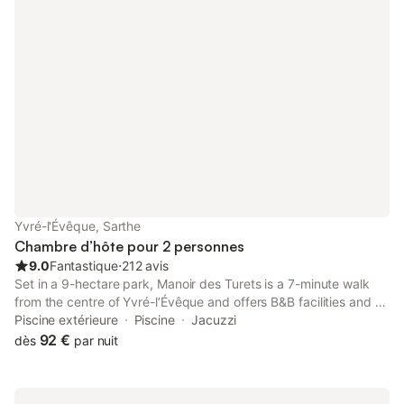
Yvré-l'Évêque, Sarthe
Chambre d’hôte pour 2 personnes
9.0
Fantastique
⋅
212 avis
Set in a 9-hectare park, Manoir des Turets is a 7-minute walk
from the centre of Yvré-l’Évêque and offers B&B facilities and a
terrace. Free bicycles are available to discover the area and
Piscine extérieure
Piscine
Jacuzzi
there is also a children’s playground.
92 €
dès
par nuit