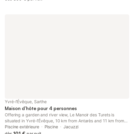
Yvré-l'Évêque, Sarthe
Maison d’hôte pour 4 personnes
Offering a garden and river view, Le Manoir des Turets is
situated in Yvré-lʼÉvêque, 10 km from Antarès and 11 km from
Le Mans Circuit. This property offers access to a terrace, free
Piscine extérieure
Piscine
Jacuzzi
private parking and free WiFi.
101 €
dès
par nuit