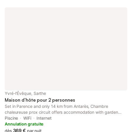
Yvré-l'Évêque, Sarthe
Maison d’hôte pour 2 personnes
Set in Parence and only 14 km from Antarès, Chambre
chaleureuse prox circuit offers accommodation with garden
views, free WiFi and free private parking. 5.6 km from Le
Piscine
WiFi
Internet
Mansgolfier Golf Club and 7.
Annulation gratuite
369 €
dès
par nuit