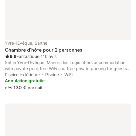
Yvré-l'Évêque, Sarthe
Chambre d’hôte pour 2 personnes
9.6
Fantastique
⋅
110 avis
Set in Yvré-lʼÉvêque, Manoir des Logis offers accommodation
with private pool, free WiFi and free private parking for guests
who drive. The property features pool views and is 7.1 km from
Piscine extérieure
Piscine
WiFi
Le Mans Circuit and 7.5 km from Antarès.
Annulation gratuite
130 €
dès
par nuit