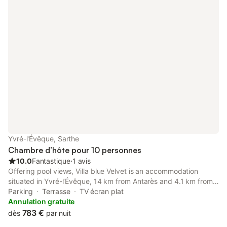
Yvré-l'Évêque, Sarthe
Chambre d’hôte pour 10 personnes
10.0
Fantastique
⋅
1 avis
Offering pool views, Villa blue Velvet is an accommodation
situated in Yvré-lʼÉvêque, 14 km from Antarès and 4.1 km from
Le Mansgolfier Golf Club. This property offers access to a
Parking
Terrasse
TV écran plat
terrace and free private parking.
Annulation gratuite
783 €
dès
par nuit