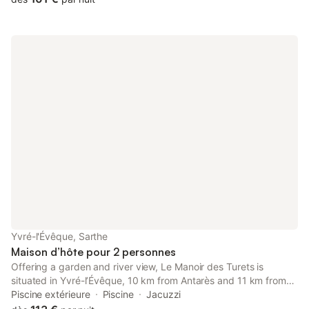
Yvré-l'Évêque, Sarthe
Maison d’hôte pour 2 personnes
Offering a garden and river view, Le Manoir des Turets is
situated in Yvré-lʼÉvêque, 10 km from Antarès and 11 km from
Le Mans Circuit. This property offers access to a terrace, free
Piscine extérieure
Piscine
Jacuzzi
private parking and free WiFi.