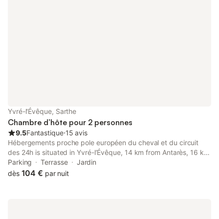
Yvré-l'Évêque, Sarthe
Chambre d’hôte pour 2 personnes
9.5
Fantastique
⋅
15 avis
Hébergements proche pole européen du cheval et du circuit
des 24h is situated in Yvré-lʼÉvêque, 14 km from Antarès, 16 km
from Le Mans Circuit, and 5.7 km from Le Mansgolfier Golf Club.
Parking
Terrasse
Jardin
104 €
dès
par nuit