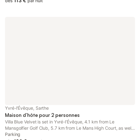
113 €
dès
par nuit
Yvré-l'Évêque, Sarthe
Maison d’hôte pour 2 personnes
Villa Blue Velvet is set in Yvré-lʼÉvêque, 4.1 km from Le
Mansgolfier Golf Club, 5.7 km from Le Mans High Court, as well
as 5.8 km from Le Mans Town Hall. With free private parking,
Parking