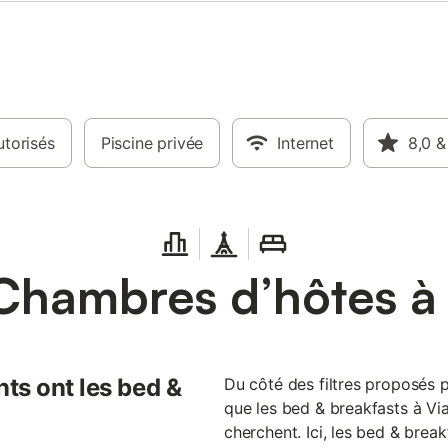
torisés
Piscine privée
Internet
8,0
&
Chambres d’hôtes à
ts ont les bed &
Du côté des filtres proposés 
que les bed & breakfasts à Vi
cherchent. Ici, les bed & brea