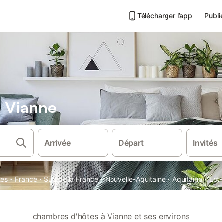
Télécharger l’app
Publi
 Vianne
Arrivée
Départ
Invités
·
·
·
·
·
tes
France
Sud de la France
Nouvelle-Aquitaine
Aquitaine
Lot
chambres d'hôtes à Vianne et ses environs