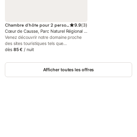
Chambre d’hôte pour 2 personnes
9.9
(
3
)
Cœur de Causse, Parc Naturel Régional des Causses du Quercy
Venez découvrir notre domaine proche
des sites touristiques tels que
rocamadour, Saint Cirq la Popie, Sarlat, le
dès
85 €
/
nuit
gouffre de Padirac, ses grottes sa nature
sa gastronomie.
Afficher toutes les offres
Connectez-vous et économisez
Se connecter
jusqu'à 10% sur nos logements.