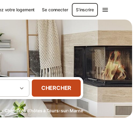
ez votre logement
Se connecter
S'inscrire
CHERCHER
·
s
Chambres d’hôtes à Tours-sur-Marne