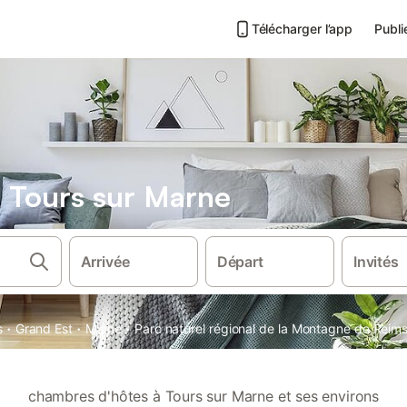
Télécharger l’app
Publi
 Tours sur Marne
Arrivée
Départ
Invités
·
·
·
s
Grand Est
Marne
Parc naturel régional de la Montagne de Reim
chambres d'hôtes à Tours sur Marne et ses environs