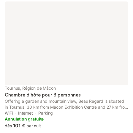
Tournus, Région de Mâcon
Chambre d’hôte pour 3 personnes
Offering a garden and mountain view, Beau Regard is situated
in Tournus, 30 km from Mâcon Exhibition Centre and 27 km from
Nicéphore-Niépce Museum. This property offers access to a
WiFi
Internet
Parking
terrace, free private parking and free WiFi.
Annulation gratuite
101 €
dès
par nuit