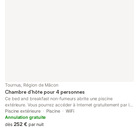
Tournus, Région de Mâcon
Chambre d’hôte pour 4 personnes
Ce bed and breakfast non-fumeurs abrite une piscine
extérieure. Vous pourrez accéder à Internet gratuitement par le
biais d'une connexion sans fil. Les salles de bain possèdent une
Piscine extérieure
Piscine
WiFi
baignoire ou une douche. Ce bed and breakfast propose une
Annulation gratuite
piscine extérieure.
252 €
dès
par nuit