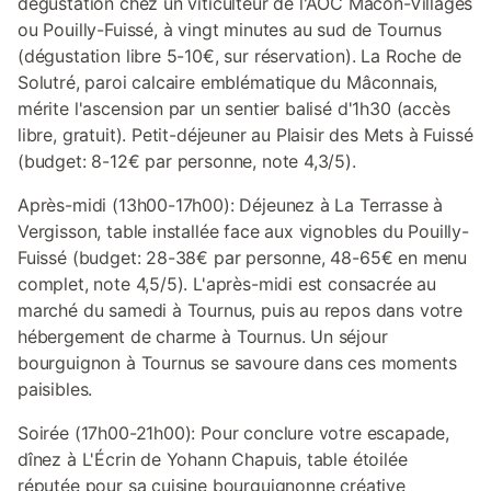
dégustation chez un viticulteur de l'AOC Mâcon-Villages
ou Pouilly-Fuissé, à vingt minutes au sud de Tournus
(dégustation libre 5-10€, sur réservation). La Roche de
Solutré, paroi calcaire emblématique du Mâconnais,
mérite l'ascension par un sentier balisé d'1h30 (accès
libre, gratuit). Petit-déjeuner au Plaisir des Mets à Fuissé
(budget: 8-12€ par personne, note 4,3/5).
Après-midi (13h00-17h00): Déjeunez à La Terrasse à
Vergisson, table installée face aux vignobles du Pouilly-
Fuissé (budget: 28-38€ par personne, 48-65€ en menu
complet, note 4,5/5). L'après-midi est consacrée au
marché du samedi à Tournus, puis au repos dans votre
hébergement de charme à Tournus. Un séjour
bourguignon à Tournus se savoure dans ces moments
paisibles.
Soirée (17h00-21h00): Pour conclure votre escapade,
dînez à L'Écrin de Yohann Chapuis, table étoilée
réputée pour sa cuisine bourguignonne créative