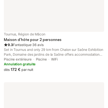
Tournus, Région de Mâcon
Maison d’hôte pour 2 personnes
9.3
Fantastique
⋅
36 avis
Set in Tournus and only 29 km from Chalon sur Saône Exhibition
Park, Domaine des jardins de la Saône offers accommodation
with river views, free WiFi and free private parking.
Piscine extérieure
Piscine
WiFi
Annulation gratuite
172 €
dès
par nuit