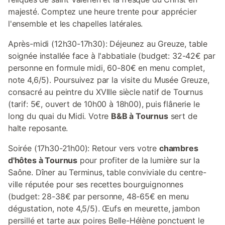
majesté. Comptez une heure trente pour apprécier
l'ensemble et les chapelles latérales.
Après-midi (12h30-17h30): Déjeunez au Greuze, table
soignée installée face à l'abbatiale (budget: 32-42€ par
personne en formule midi, 60-80€ en menu complet,
note 4,6/5). Poursuivez par la visite du Musée Greuze,
consacré au peintre du XVIIIe siècle natif de Tournus
(tarif: 5€, ouvert de 10h00 à 18h00), puis flânerie le
long du quai du Midi. Votre
B&B à Tournus
sert de
halte reposante.
Soirée (17h30-21h00): Retour vers votre
chambres
d'hôtes à Tournus
pour profiter de la lumière sur la
Saône. Dîner au Terminus, table conviviale du centre-
ville réputée pour ses recettes bourguignonnes
(budget: 28-38€ par personne, 48-65€ en menu
dégustation, note 4,5/5). Œufs en meurette, jambon
persillé et tarte aux poires Belle-Hélène ponctuent le