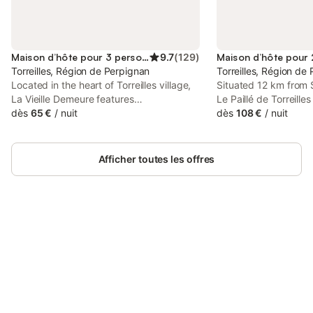
Maison d’hôte pour 3 personnes
9.7
(
129
)
Torreilles, Région de Perpignan
Torreilles, Région de
Located in the heart of Torreilles village,
Situated 12 km from S
La Vieille Demeure features
Le Paillé de Torreilles
accommodation in a guest house offering
dès
65 €
/
nuit
accommodation with 
dès
108 €
/
nuit
free Wi-Fi throughout and a heated, salt-
property is located 3
water pool. Access to the Mediterranean
Royal Castle, 47 km 
sea is possible just 3 km away.
and 10 km from Cane
Afficher toutes les offres
Casino.
Connectez-vous et économisez
Se connecter
jusqu'à 10% sur nos logements.