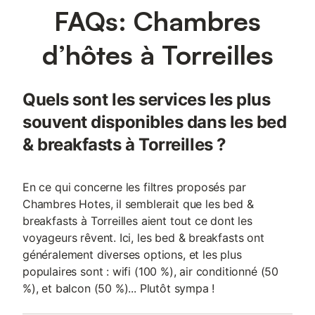
FAQs: Chambres
locales : marchés, gastronomie, vélo, équitation, sports
nautiques… La Maison Coloniale est un havre de paix pour
couples, familles ou amis en quête de soleil, de confort et
d’hôtes à Torreilles
d’authenticité. 👉 Réservez votre séjour et laissez-vous séduire
par le charme du Sud.
Quels sont les services les plus
souvent disponibles dans les bed
& breakfasts à Torreilles ?
En ce qui concerne les filtres proposés par
Chambres Hotes, il semblerait que les bed &
breakfasts à Torreilles aient tout ce dont les
voyageurs rêvent. Ici, les bed & breakfasts ont
généralement diverses options, et les plus
populaires sont : wifi (100 %), air conditionné (50
%), et balcon (50 %)... Plutôt sympa !