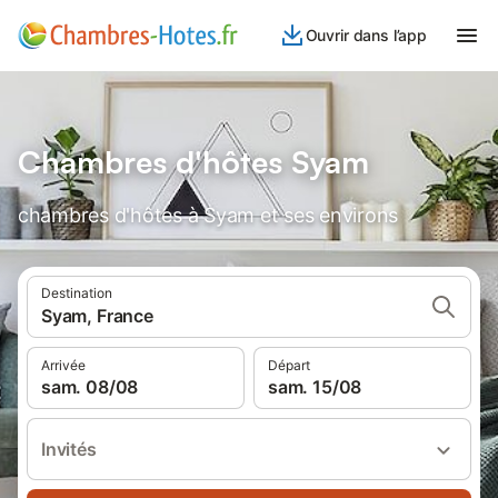
Ouvrir dans l’app
Chambres d'hôtes Syam
chambres d'hôtes à Syam et ses environs
Destination
Syam, France
Arrivée
Départ
sam. 08/08
sam. 15/08
Invités