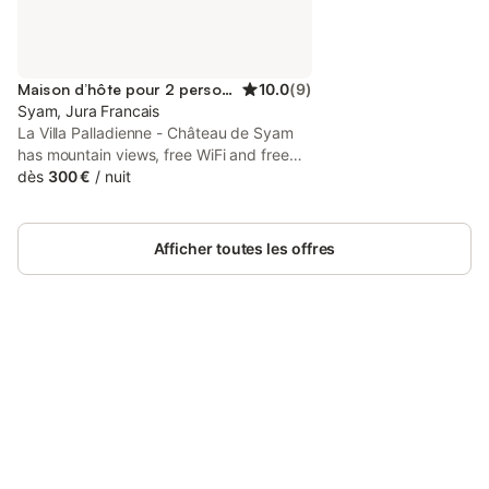
Maison d’hôte pour 2 personnes
10.0
(
9
)
Syam, Jura Francais
La Villa Palladienne - Château de Syam
has mountain views, free WiFi and free
private parking, situated in Syam, 42 km
dès
300 €
/
nuit
from Saint-Point Lake. The 4-star guest
house features garden views and is 22
km from Herisson Waterfalls.
Afficher toutes les offres
Connectez-vous et économisez
Se connecter
jusqu'à 10% sur nos logements.