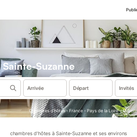
Publi
 Sainte-Suzanne
Arrivée
Départ
Invités
·
·
·
Chambres d'hôtes
France
Pays de la Loire
Mayen
chambres d'hôtes à Sainte-Suzanne et ses environs