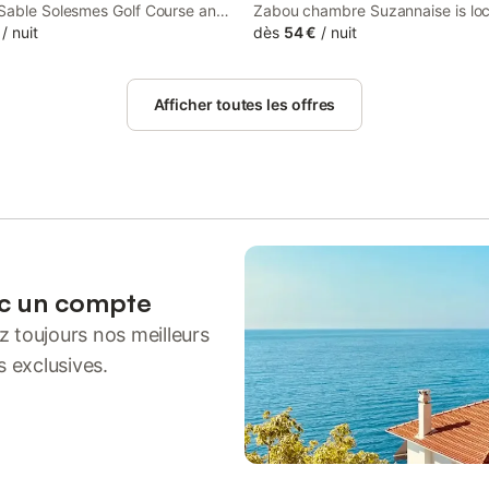
Sable Solesmes Golf Course and
Zabou chambre Suzannaise is loc
om Laval-Changé Golf Course,
/
nuit
Sainte-Suzanne, 36 km from Sab
dès
54 €
/
nuit
ndelles provides accommodation
Solesmes Golf Course and 37 km
in Sainte-Suzanne.
Laval-Changé Golf Course.
Afficher toutes les offres
ec un compte
 toujours nos meilleurs
s exclusives.