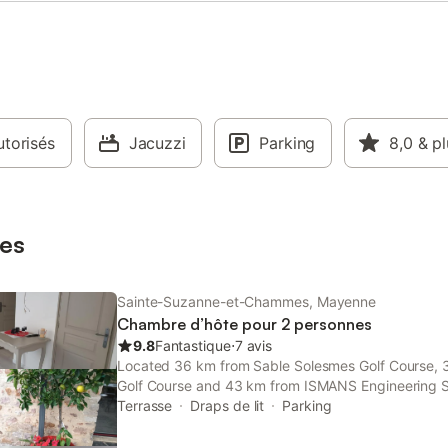
torisés
Jacuzzi
Parking
8,0
& pl
es
Sainte-Suzanne-et-Chammes, Mayenne
Chambre d’hôte pour 2 personnes
9.8
Fantastique
⋅
7 avis
Located 36 km from Sable Solesmes Golf Course,
Golf Course and 43 km from ISMANS Engineering 
chambre nature offers accommodation situated in 
Terrasse
Draps de lit
Parking