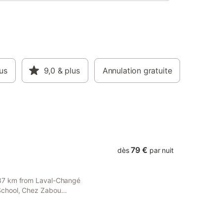
us
9,0
& plus
Annulation gratuite
79 €
dès
par nuit
 37 km from Laval-Changé
School, Chez Zabou
Sainte-Suzanne.