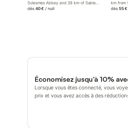
Solesmes Abbey and 38 km of Sable
km from 
Solesmes Golf Course, Ecrin de Verdure
dès
40 €
/
nuit
38 km fr
dès
55 €
offers accommodation with a garden and
Les Hiro
free WiFithroughout the property as well
situated 
as free private parking for guests who
drive.
Économisez jusqu’à 10% av
Lorsque vous êtes connecté, vous voyez
prix et vous avez accès à des réduction
Se connecter ou s'inscrire