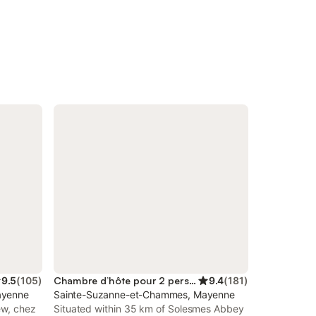
9.5
(
105
)
Chambre d’hôte pour 2 personnes
9.4
(
181
)
ayenne
Sainte-Suzanne-et-Chammes, Mayenne
ew, chez
Situated within 35 km of Solesmes Abbey