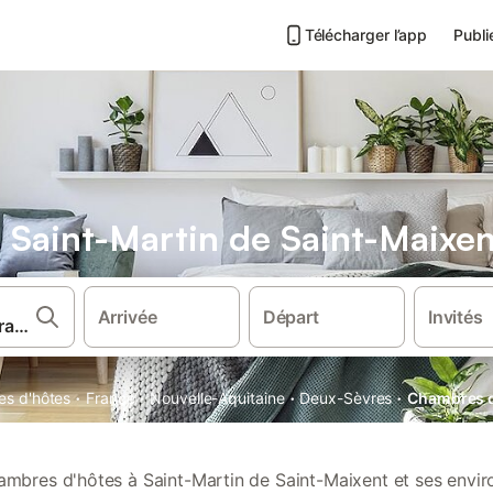
Télécharger l’app
Publi
Saint-Martin de Saint-Maixen
Arrivée
Départ
Invités
·
·
·
·
s d'hôtes
France
Nouvelle-Aquitaine
Deux-Sèvres
Chambres d
ambres d'hôtes à Saint-Martin de Saint-Maixent et ses envir