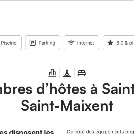
Piscine
Parking
Internet
8,0
& pl
res d’hôtes à Sain
Saint-Maixent
es disposent les
Du côté des équipements prop