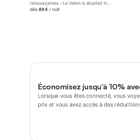
ressourçantes - Le Vallon is situated in
Saint-Martin-de-Saint-Maixent. This
dès
89 €
/
nuit
property offers access to a terrace and
free private parking. The property offers a
shuttle service and features a garden and
outdoor...
Économisez jusqu’à 10% av
Lorsque vous êtes connecté, vous voyez
prix et vous avez accès à des réduction
Se connecter ou s'inscrire