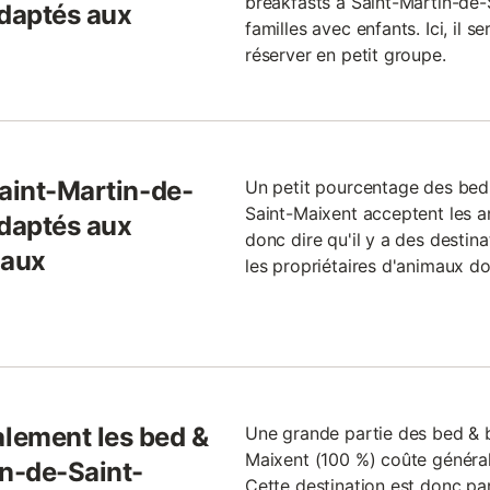
breakfasts à Saint-Martin-de
adaptés aux
familles avec enfants. Ici, il 
réserver en petit groupe.
Saint-Martin-de-
Un petit pourcentage des bed
Saint-Maixent acceptent les
adaptés aux
donc dire qu'il y a des destin
maux
les propriétaires d'animaux d
lement les bed &
Une grande partie des bed & b
Maixent (100 %) coûte généra
in-de-Saint-
Cette destination est donc pa