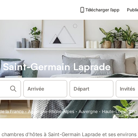
Télécharger l’app
Publi
 Saint-Germain Laprade
Arrivée
Départ
Invités
·
·
·
·
de la France
Auvergne-Rhône-Alpes
Auvergne
Haute-Loire
Cha
chambres d'hôtes à Saint-Germain Laprade et ses environs