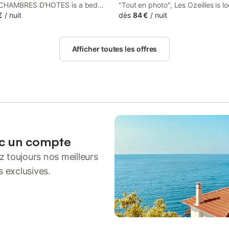
CHAMBRES D'HOTES is a bed
"Tout en photo", Les Ozeilles is l
fast set in a historic building in
€
/
nuit
Saint-Germain-Laprade, 19 km f
dès
84 €
/
nuit
rmain-Laprade, 14 km from Pierre
en-Velay Golf Club and 34 km fr
Center.
Gerbier.
Afficher toutes les offres
ec un compte
 toujours nos meilleurs
s exclusives.