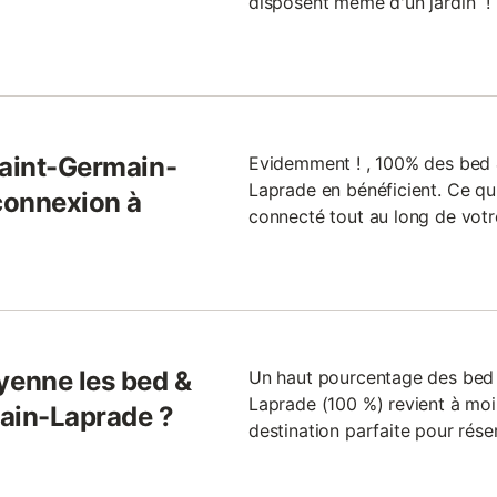
disposent même d'un jardin !
Saint-Germain-
Evidemment ! , 100% des bed 
Laprade en bénéficient. Ce qui
 connexion à
connecté tout au long de votre
enne les bed &
Un haut pourcentage des bed 
Laprade (100 %) revient à moin
main-Laprade ?
destination parfaite pour rése