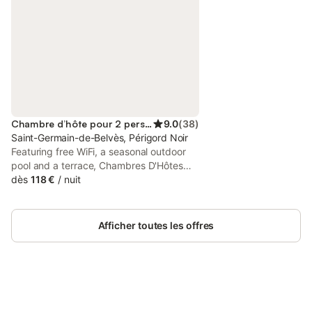
Chambre d’hôte pour 2 personnes
9.0
(
38
)
Saint-Germain-de-Belvès, Périgord Noir
Featuring free WiFi, a seasonal outdoor
pool and a terrace, Chambres D'Hôtes
Les Boudines offers pet-friendly
dès
118 €
/
nuit
accommodation in Saint-Germain-de-
Belvès, 17 km from Sarlat-la-Canéda.
Free private parking is available on site.
Afficher toutes les offres
Connectez-vous et économisez
Se connecter