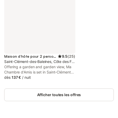
Maison d’hôte pour 2 personnes
9.5
(
25
)
Saint-Clément-des-Baleines, Côte des Fleurs
Offering a garden and garden view, Ma
Chambre d'Amis is set in Saint-Clément-
des-Baleines, 39 km from La Rochelle
dès
137 €
/
nuit
Train Station and 40 km from Parc des
Expositions de la Rochelle. This property
offers access to a terrace and free
Afficher toutes les offres
private parking.