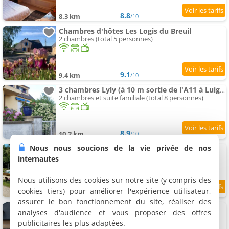
8.8
8.3 km
/10
Chambres d'hôtes Les Logis du Breuil
2 chambres (total 5 personnes)
9.1
9.4 km
/10
3 chambres Lyly (à 10 m sortie de l'A11 à Luigny)
2 chambres et suite familiale (total 8 personnes)
8.9
10.2 km
/10
Nous nous soucions de la vie privée de nos
Chambres d'hôtes Domaine de Thironne
4 chambres (total 15 personnes)
internautes
Nous utilisons des cookies sur notre site (y compris des
cookies tiers) pour améliorer l'expérience utilisateur,
10.8 km
assurer le bon fonctionnement du site, réaliser des
Chambres d'hôtes La Ferrando'l
analyses d'audience et vous proposer des offres
2 chambres et chambre familiale (total 9 personnes)
publicitaires les plus adaptées.