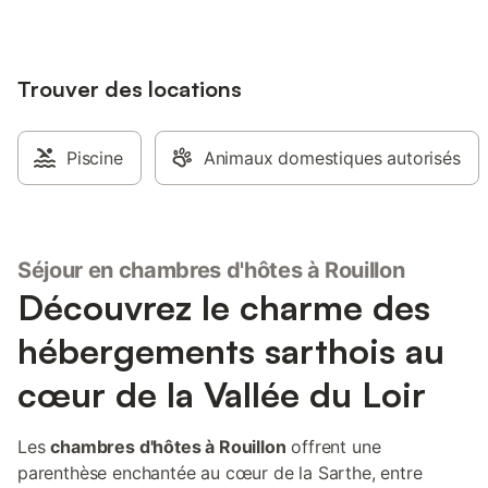
courant. Place de parking devant notre
garage disponible avec caméra de
surveillance. Petit déjeuner proposé
chaque matin.
Trouver des locations
Piscine
Animaux domestiques autorisés
Séjour en chambres d'hôtes à Rouillon
Découvrez le charme des
hébergements sarthois au
cœur de la Vallée du Loir
Les
chambres d'hôtes à Rouillon
offrent une
parenthèse enchantée au cœur de la Sarthe, entre