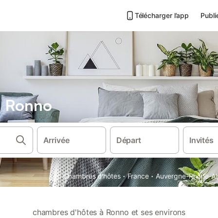
Télécharger l’app
Publi
s Ronno
Arrivée
Départ
Invités
·
·
Chambres d'hôtes
France
Auvergne-Rhône-Al
chambres d'hôtes à Ronno et ses environs