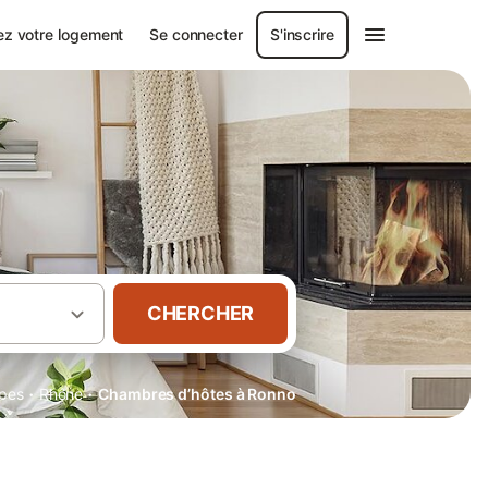
ez votre logement
Se connecter
S'inscrire
CHERCHER
·
·
pes
Rhône
Chambres d’hôtes à Ronno