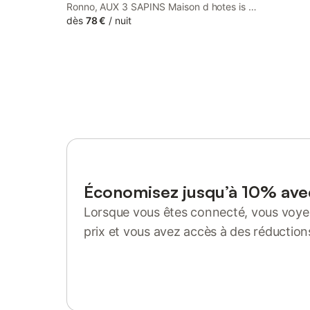
Ronno, AUX 3 SAPINS Maison d hotes is a
bed and breakfast surrounded by views
dès
78 €
/
nuit
of the garden. The property features
massage services, garden and parking
on-site among other facilities.
Économisez jusqu’à 10% av
Lorsque vous êtes connecté, vous voyez
prix et vous avez accès à des réduction
Se connecter ou s'inscrire