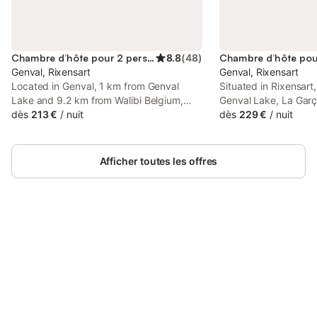
Chambre d’hôte pour 2 personnes
8.8
(
48
)
Genval, Rixensart
Genval, Rixensart
Located in Genval, 1 km from Genval
Situated in Rixensar
Lake and 9.2 km from Walibi Belgium,
Genval Lake, La Garç
Chambres d'hôtes Eucalyptus et Glycine
dès
213 €
/
nuit
features accommodat
dès
229 €
/
nuit
provides spacious air-conditioned
free private parking,
accommodation with a terrace and free
The property is locat
WiFi.
Afficher toutes les offres
Connectez-vous et économisez
Se connecter
jusqu'à 10% sur nos logements.