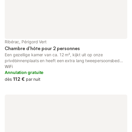
Ribérac, Périgord Vert
Chambre d’hôte pour 2 personnes
Een gezellige kamer van ca. 12 m², kijkt uit op onze
privébinnenplaats en heeft een extra lang tweepersoonsbed
(140x200cm) met een wastafel en ensuite doucheruimte. De
WiFi
kamer heeft een kast en een bureau.
Annulation gratuite
112 €
dès
par nuit